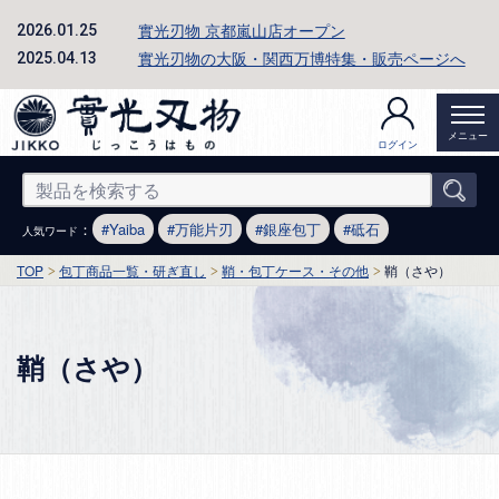
實光刃物 京都嵐山店オープン
2026.01.25
實光刃物の大阪・関西万博特集・販売ページへ
2025.04.13
メニュー
ログイン
：
Yaiba
万能片刃
銀座包丁
砥石
人気ワード
TOP
包丁商品一覧・研ぎ直し
鞘・包丁ケース・その他
鞘（さや）
鞘（さや）