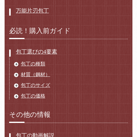
万能片刃包丁
必読！購入前ガイド
包丁選びの4要素
包丁の種類
材質（鋼材）
包丁のサイズ
包丁の価格
その他の情報
包丁の動画解説