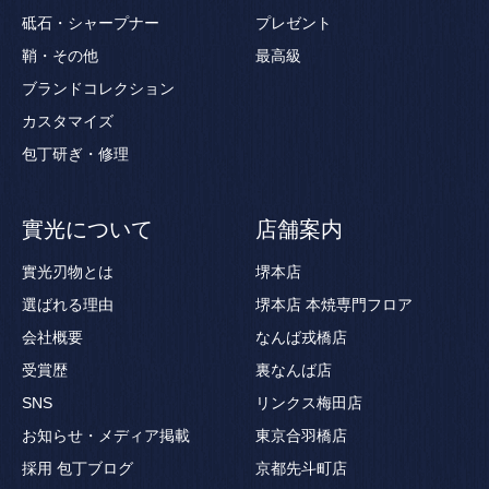
砥石・シャープナー
プレゼント
鞘・その他
最高級
ブランドコレクション
カスタマイズ
包丁研ぎ・修理
實光について
店舗案内
實光刃物とは
堺本店
選ばれる理由
堺本店 本焼専門フロア
会社概要
なんば戎橋店
受賞歴
裏なんば店
SNS
リンクス梅田店
お知らせ・メディア掲載
東京合羽橋店
採用
包丁ブログ
京都先斗町店