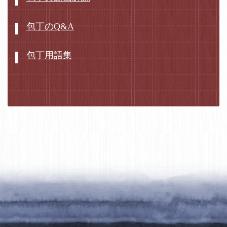
包丁のQ&A
包丁用語集