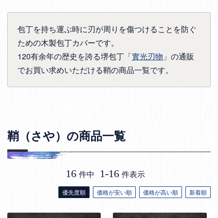
包丁を持ち運ぶ時に刃が周りを傷つけることを防ぐ
ための木製包丁カバーです。
120有余年の歴史を誇る堺包丁「
實光刃物
」の通販
でお買い求めいただける鞘の商品一覧です。
鞘（さや）の商品一覧
16
1
-
16
件中
件表示
優先度順
価格が安い順
価格が高い順
新着順