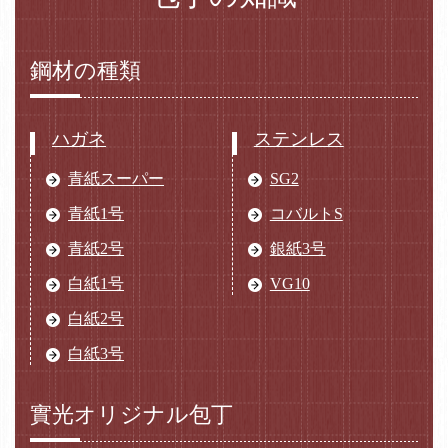
鋼材の種類
ハガネ
ステンレス
青紙スーパー
SG2
青紙1号
コバルトS
青紙2号
銀紙3号
白紙1号
VG10
白紙2号
白紙3号
實光オリジナル包丁