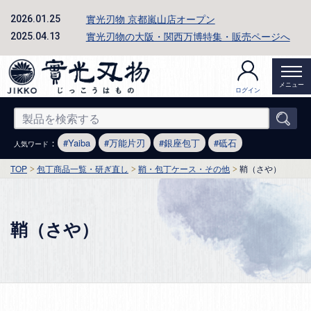
實光刃物 京都嵐山店オープン
2026.01.25
實光刃物の大阪・関西万博特集・販売ページへ
2025.04.13
メニュー
ログイン
：
Yaiba
万能片刃
銀座包丁
砥石
人気ワード
TOP
包丁商品一覧・研ぎ直し
鞘・包丁ケース・その他
鞘（さや）
鞘（さや）