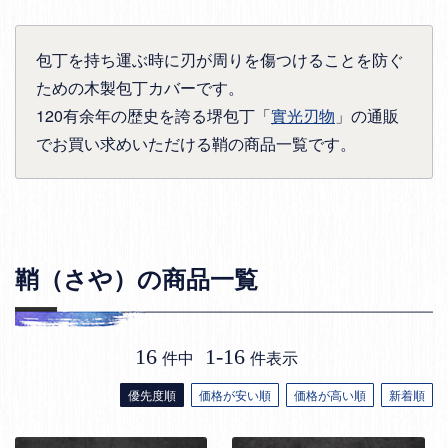
包丁を持ち運ぶ時に刃が周りを傷つけることを防ぐ
ための木製包丁カバーです。
120有余年の歴史を誇る堺包丁「
實光刃物
」の通販
でお買い求めいただける鞘の商品一覧です。
鞘（さや）の商品一覧
16
1
-
16
件中
件表示
優先度順
価格が安い順
価格が高い順
新着順