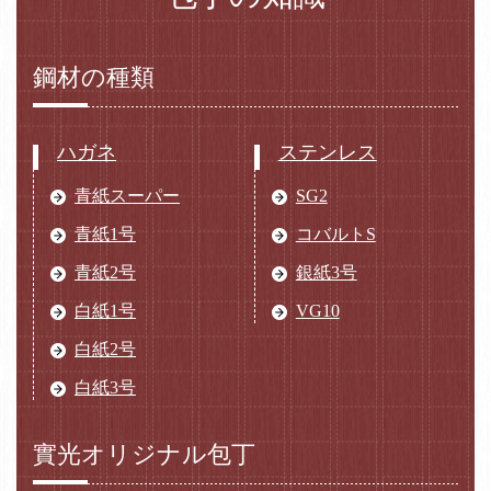
鋼材の種類
ハガネ
ステンレス
青紙スーパー
SG2
青紙1号
コバルトS
青紙2号
銀紙3号
白紙1号
VG10
白紙2号
白紙3号
實光オリジナル包丁