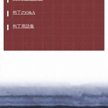
包丁のQ&A
包丁用語集