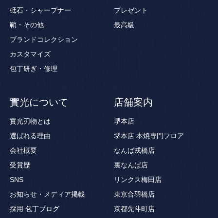
砥石・シャープナー
プレゼント
鞘・その他
最高級
ブランドコレクション
カスタマイズ
包丁研ぎ・修理
實光について
店舗案内
實光刃物とは
堺本店
選ばれる理由
堺本店 本焼専門フロア
会社概要
なんば戎橋店
受賞歴
裏なんば店
SNS
リンクス梅田店
お知らせ・メディア掲載
東京合羽橋店
採用
包丁ブログ
京都先斗町店