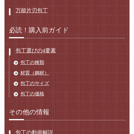
万能片刃包丁
必読！購入前ガイド
包丁選びの4要素
包丁の種類
材質（鋼材）
包丁のサイズ
包丁の価格
その他の情報
包丁の動画解説