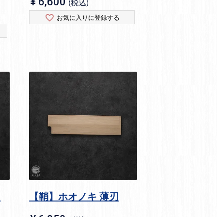
¥
6,600
税込
お気に入りに登録する
刃
【鞘】ホオノキ 薄刃