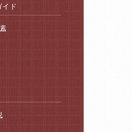
ガイド
要素
説