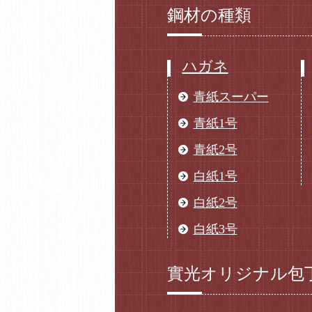
鋼材の種類
ハガネ
青紙スーパー
青紙1号
青紙2号
白紙1号
白紙2号
白紙3号
實光オリジナル包