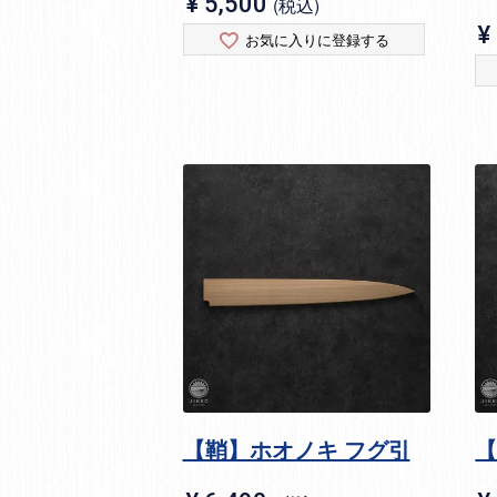
¥
5,500
税込
¥
お気に入りに登録する
【鞘】ホオノキ フグ引
【