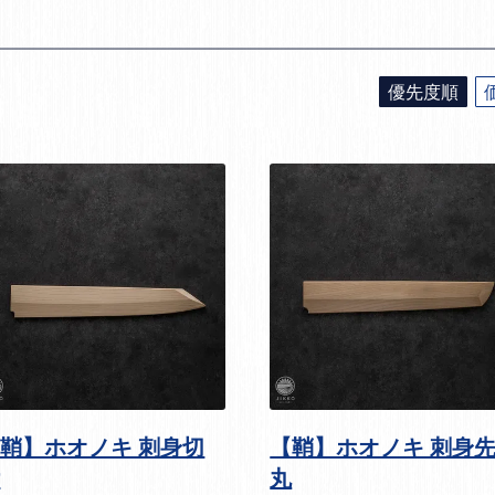
優先度順
鞘】ホオノキ 刺身切
【鞘】ホオノキ 刺身
付
丸