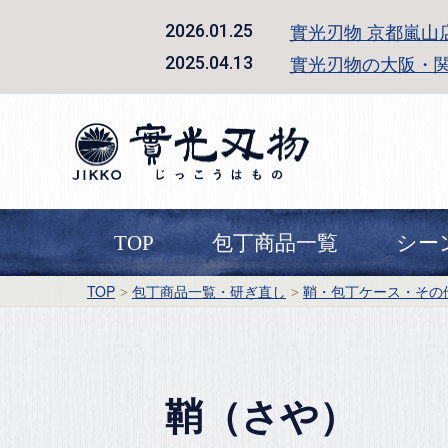
實光刃物 京都嵐山
2026.01.25
實光刃物の大阪・
2025.04.13
TOP
包丁商品一覧
シー
TOP
包丁商品一覧・研ぎ直し
鞘・包丁ケース・その
鞘（さや）