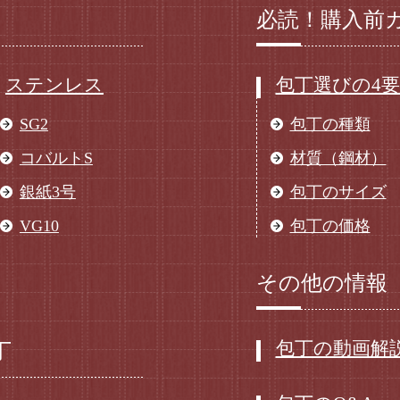
必読！購入前
ステンレス
包丁選びの4
SG2
包丁の種類
コバルトS
材質（鋼材）
銀紙3号
包丁のサイズ
VG10
包丁の価格
その他の情報
包丁の動画解
丁