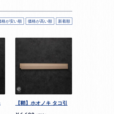
価格が安い順
価格が高い順
新着順
先
【鞘】ホオノキ タコ引