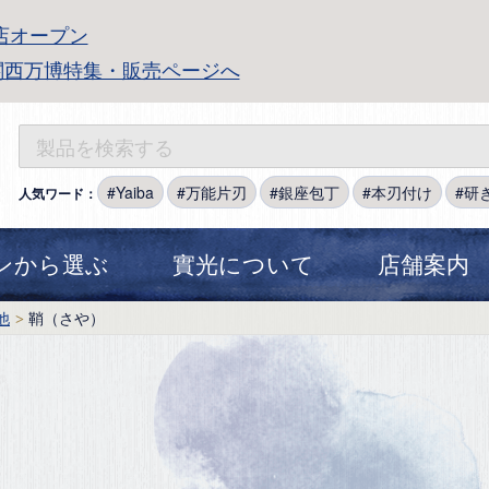
店オープン
関西万博特集・販売ページへ
Yaiba
万能片刃
銀座包丁
本刃付け
研
人気ワード：
ンから選ぶ
實光について
店舗案内
他
鞘（さや）