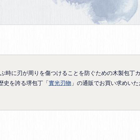
ぶ時に刃が周りを傷つけることを防ぐための木製包丁
の歴史を誇る堺包丁「
實光刃物
」の通販でお買い求めいた