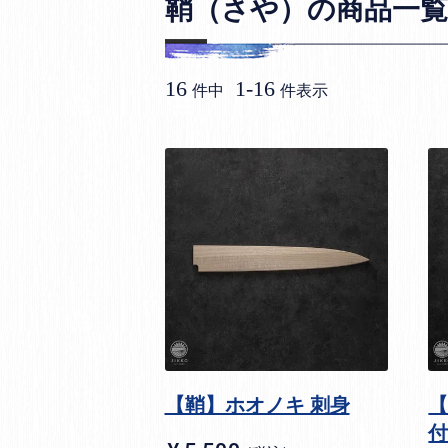
鞘（さや）の商品一覧
16
1
-
16
件中
件表示
【鞘】ホオノキ 刺身
【