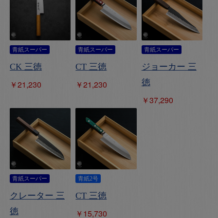
青紙スーパー
青紙スーパー
青紙スーパー
CK 三徳
CT 三徳
ジョーカー 三
徳
￥21,230
￥21,230
￥37,290
青紙スーパー
青紙2号
クレーター 三
CT 三徳
徳
￥15,730