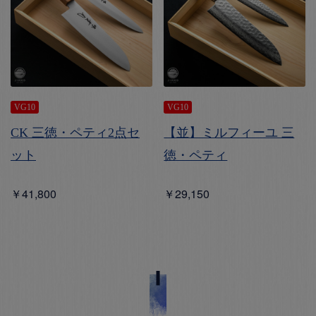
VG10
VG10
CK 三徳・ペティ2点セ
【並】ミルフィーユ 三
ット
徳・ペティ
￥41,800
￥29,150