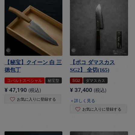
【秘宝】クイーン 白 三
【ボコ ダマスカス
徳包丁
SG2】 全切(165)
コバルトスペシャル
秘宝型
SG2
ダマスカス
¥
47,190
税込
¥
37,400
税込
お気に入りに登録する
＋詳しく見る
お気に入りに登録する