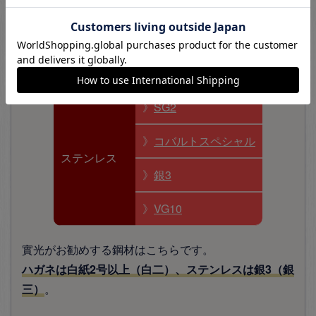
》
青紙2号
鋼（ハガネ）
》
白紙2号
》
日本鋼
》
SG2
》
コバルトスペシャル
ステンレス
》
銀3
》
VG10
實光がお勧めする鋼材はこちらです。
ハガネは白紙2号以上（白二）、ステンレスは銀3（銀
三）
。