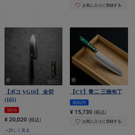
お気に入りに登録する
【ボコ VG10】 全切
【CT】青二 三徳包丁
(165)
青紙2号
VG10
¥
15,730
税込
¥
20,020
税込
お気に入りに登録する
＋詳しく見る