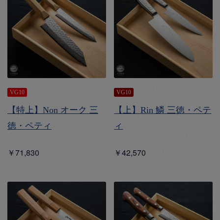
VG10
VG10
【特上】Non オーク 三
【上】Rin 鱗 三徳・ペテ
徳・ペティ
ィ
￥71,830
￥42,570