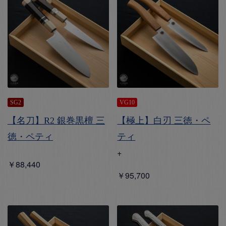
SG2
VG10
【名刀】R2 銀巻黒檀 三
【極上】白刃 三徳・ペ
徳・ペティ
ティ
+
￥88,440
￥95,700