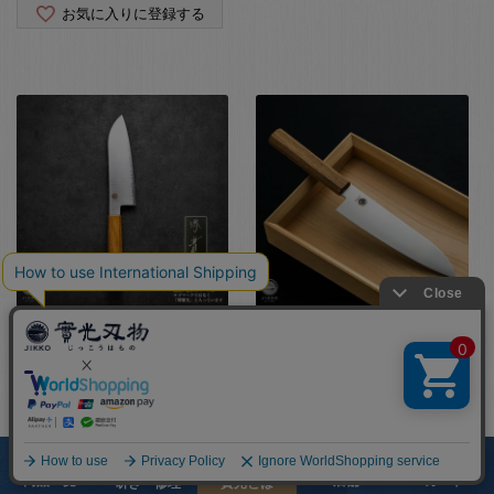
お気に入りに登録する
【ロコ VG10】 全切
【ロコ】三徳包丁
(165)
VG10
VG10
¥
15,620
税込
¥
15,620
税込
商品一覧
店舗
カート
研ぎ・修理
實光とは
在庫切れ