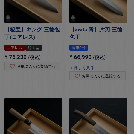
【秘宝】キング 三徳包
【arata 青】片刃 三徳
丁(コアレス)
包丁
コアレス
秘宝型
青紙2号
¥
76,230
税込
¥
66,990
税込
お気に入りに登録する
＋詳しく見る
お気に入りに登録する