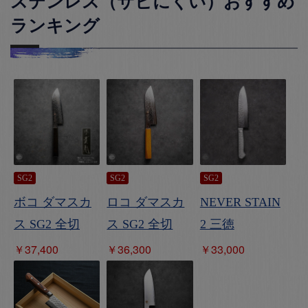
ステンレス（サビにくい）おすすめ
ランキング
SG2
SG2
SG2
ボコ ダマスカ
ロコ ダマスカ
NEVER STAIN
ス SG2 全切
ス SG2 全切
2 三徳
￥37,400
￥36,300
￥33,000