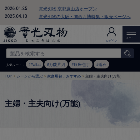
實光刃物 京都嵐山店オープン
2026.01.25
實光刃物の大阪・関西万博特集・販売ページへ
2025.04.13
メニュー
ログイン
：
Yaiba
万能片刃
銀座包丁
砥石
人気ワード
TOP
シーンから選ぶ
家庭用包丁おすすめ
主婦・主夫向け(万能)
主婦・主夫向け(万能)