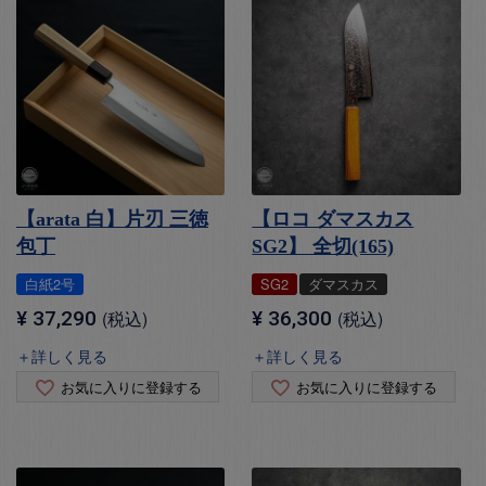
【arata 白】片刃 三徳
【ロコ ダマスカス
包丁
SG2】 全切(165)
白紙2号
SG2
ダマスカス
¥
37,290
税込
¥
36,300
税込
＋詳しく見る
＋詳しく見る
お気に入りに登録する
お気に入りに登録する