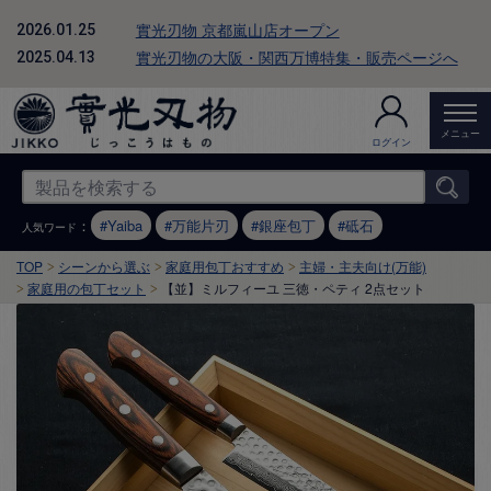
實光刃物 京都嵐山店オープン
2026.01.25
實光刃物の大阪・関西万博特集・販売ページへ
2025.04.13
メニュー
ログイン
：
Yaiba
万能片刃
銀座包丁
砥石
人気ワード
TOP
シーンから選ぶ
家庭用包丁おすすめ
主婦・主夫向け(万能)
家庭用の包丁セット
【並】ミルフィーユ 三徳・ペティ 2点セット