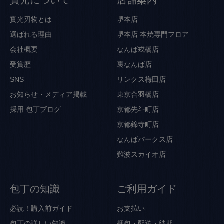
實光刃物とは
堺本店
選ばれる理由
堺本店 本焼専門フロア
会社概要
なんば戎橋店
受賞歴
裏なんば店
SNS
リンクス梅田店
お知らせ・メディア掲載
東京合羽橋店
採用
包丁ブログ
京都先斗町店
京都錦寺町店
なんばパークス店
難波スカイオ店
包丁の知識
ご利用ガイド
必読！購入前ガイド
お支払い
包丁の詳しい知識
梱包・配送・納期