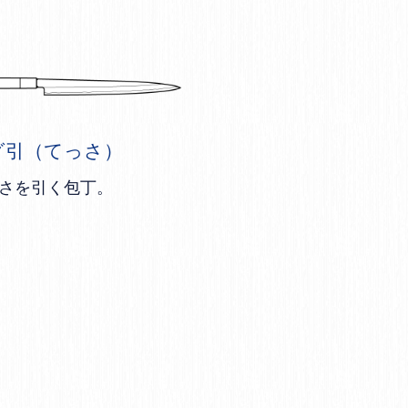
グ引（てっさ）
さを引く包丁。