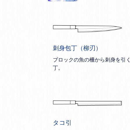
刺身包丁（柳刃）
ブロックの魚の柵から刺身を引
丁。
タコ引