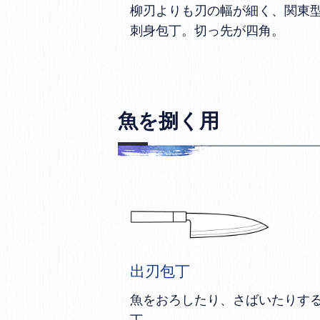
柳刃よりも刃の幅が細く、関東
刺身包丁。切っ先が四角。
魚を捌く用
出刃包丁
魚をおろしたり、さばいたりす
丁。