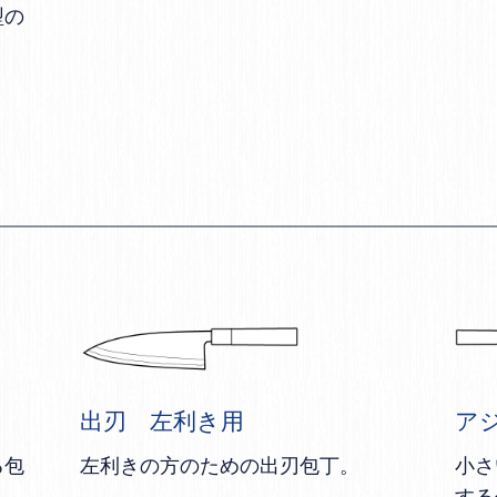
型の
出刃 左利き用
ア
る包
左利きの方のための出刃包丁。
小さ
する