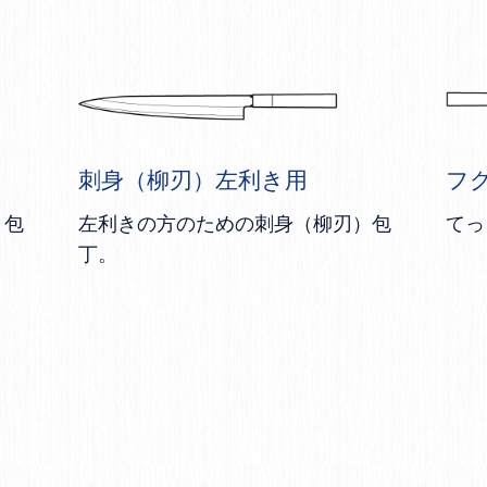
刺身（柳刃）左利き用
フ
く包
左利きの方のための刺身（柳刃）包
てっ
丁。