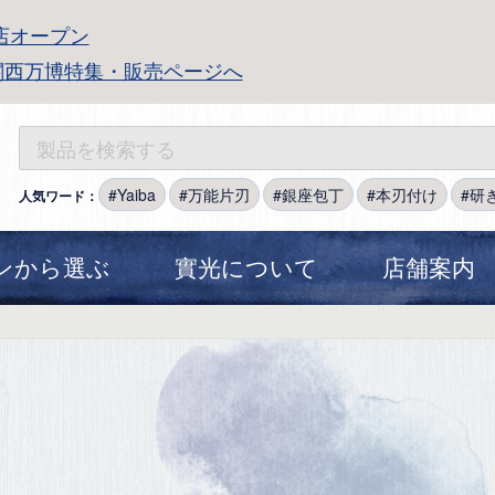
店オープン
関西万博特集・販売ページへ
Yaiba
万能片刃
銀座包丁
本刃付け
研
人気ワード：
ンから選ぶ
實光について
店舗案内