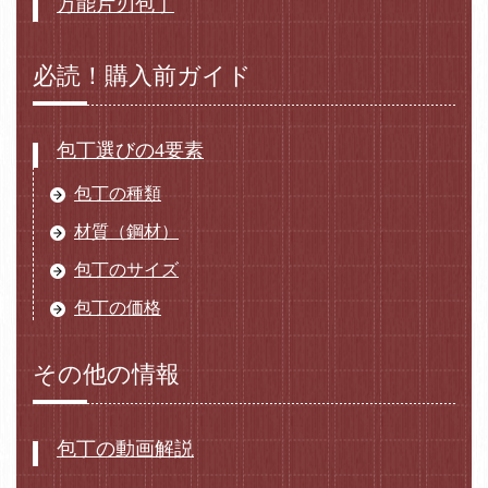
万能片刃包丁
必読！購入前ガイド
包丁選びの4要素
包丁の種類
材質（鋼材）
包丁のサイズ
包丁の価格
その他の情報
包丁の動画解説