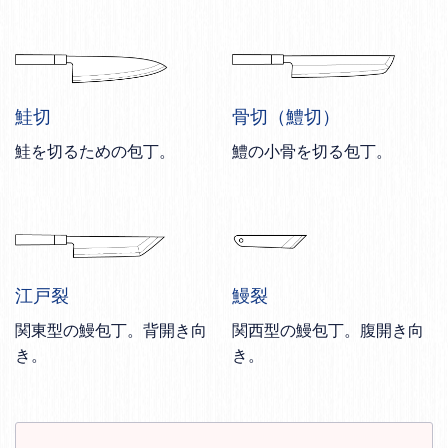
鮭切
骨切（鱧切）
鮭を切るための包丁。
鱧の小骨を切る包丁。
江戸裂
鰻裂
関東型の鰻包丁。背開き向
関西型の鰻包丁。腹開き向
き。
き。