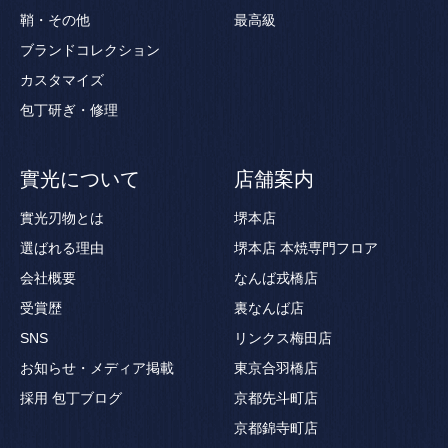
鞘・その他
最高級
ブランドコレクション
カスタマイズ
包丁研ぎ・修理
實光について
店舗案内
實光刃物とは
堺本店
選ばれる理由
堺本店 本焼専門フロア
会社概要
なんば戎橋店
受賞歴
裏なんば店
SNS
リンクス梅田店
お知らせ・メディア掲載
東京合羽橋店
採用
包丁ブログ
京都先斗町店
京都錦寺町店