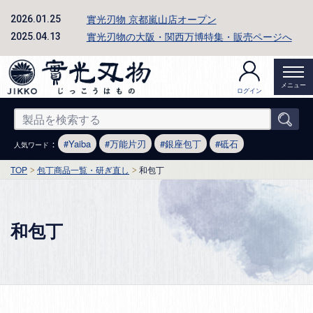
實光刃物 京都嵐山店オープン
2026.01.25
實光刃物の大阪・関西万博特集・販売ページへ
2025.04.13
メニュー
ログイン
：
Yaiba
万能片刃
銀座包丁
砥石
人気ワード
TOP
包丁商品一覧・研ぎ直し
和包丁
和包丁