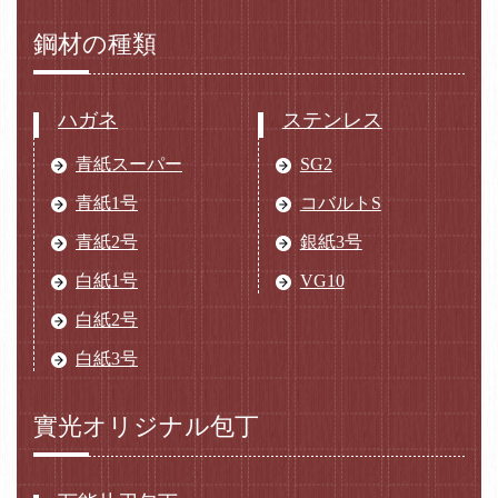
鋼材の種類
ハガネ
ステンレス
青紙スーパー
SG2
青紙1号
コバルトS
青紙2号
銀紙3号
白紙1号
VG10
白紙2号
白紙3号
實光オリジナル包丁