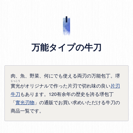
万能タイプの牛刀
肉、魚、野菜、何にでも使える両刃の万能包丁。堺
じっこう
實光
がオリジナルで作った片刃で切れ味の良い
片刃
牛刀
もあります。120有余年の歴史を誇る堺包丁
「
實光刃物
」の通販でお買い求めいただける牛刀の
商品一覧です。