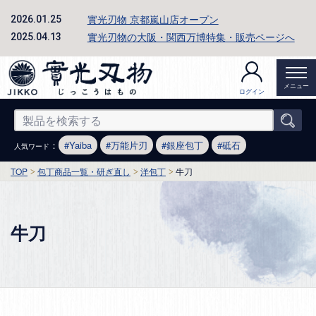
實光刃物 京都嵐山店オープン
2026.01.25
實光刃物の大阪・関西万博特集・販売ページへ
2025.04.13
メニュー
ログイン
：
Yaiba
万能片刃
銀座包丁
砥石
人気ワード
TOP
包丁商品一覧・研ぎ直し
洋包丁
牛刀
牛刀