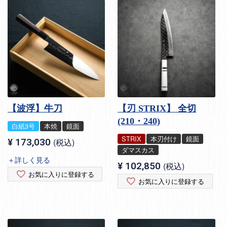
【波浮】牛刀
【刃 STRIX】 全切
(210・240)
白紙3号
本焼
鏡面
STRIX
本刃付け
鏡面
¥
173,030
税込
ダマスカス
＋詳しく見る
¥
102,850
税込
お気に入りに登録する
お気に入りに登録する