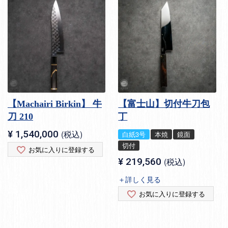
【Machairi Birkin】 牛
【富士山】切付牛刀包
刀 210
丁
¥
1,540,000
税込
白紙3号
本焼
鏡面
切付
お気に入りに登録する
¥
219,560
税込
＋詳しく見る
お気に入りに登録する