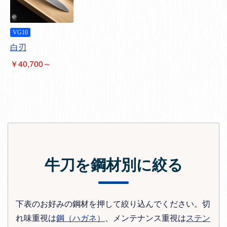
VG10
白刃
￥40,700～
牛刀を鋼材別に絞る
下表のお好みの鋼材を押して絞り込んでください。切
れ味重視は
鋼（ハガネ）
、メンテナンス重視は
ステン