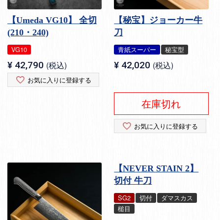
【Umeda VG10】 全切
【秘宝】ジョーカー牛
(210・240)
刀
VG10
青紙スーパー
秘宝型
¥
42,790
税込
¥
42,020
税込
お気に入りに登録する
在庫切れ
お気に入りに登録する
【NEVER STAIN 2】
切付 牛刀
SG2
切付
ダマスカス
槌目