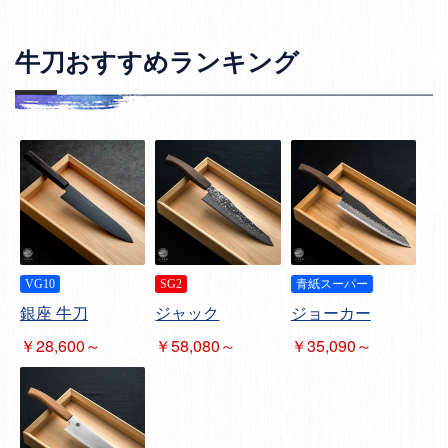
牛刀おすすめランキング
VG10
SG2
青紙スーパー
銀座 牛刀
ジャック
ジョーカー
￥28,600～
￥58,080～
￥35,090～