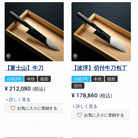
【富士山】牛刀
【波浮】切付牛刀包丁
白紙3号
本焼
鏡面
白紙3号
本焼
鏡面
切付
¥
212,080
税込
¥
178,860
税込
＋詳しく見る
＋詳しく見る
お気に入りに登録する
お気に入りに登録する