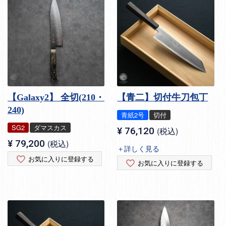
【Galaxy2】 全切(210・
【青二】切付牛刀包丁
240)
青紙2号
切付
SG2
ダマスカス
¥
76,120
税込
¥
79,200
税込
＋詳しく見る
お気に入りに登録する
お気に入りに登録する