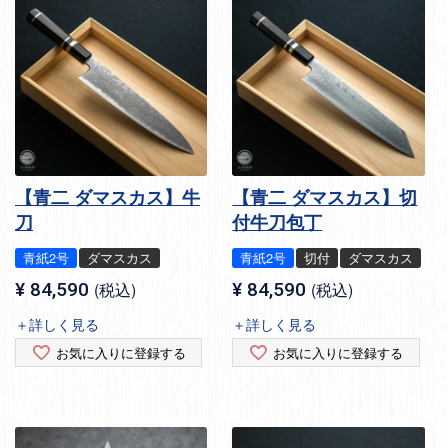
【青二 ダマスカス】牛
【青二 ダマスカス】切
刀
付牛刀包丁
青紙2号
ダマスカス
青紙2号
切付
ダマスカス
¥
84,590
税込
¥
84,590
税込
＋詳しく見る
＋詳しく見る
お気に入りに登録する
お気に入りに登録する