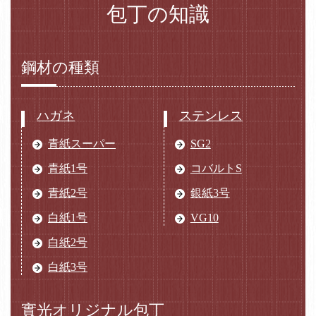
包丁の知識
鋼材の種類
ハガネ
ステンレス
青紙スーパー
SG2
青紙1号
コバルトS
青紙2号
銀紙3号
白紙1号
VG10
白紙2号
白紙3号
實光オリジナル包丁