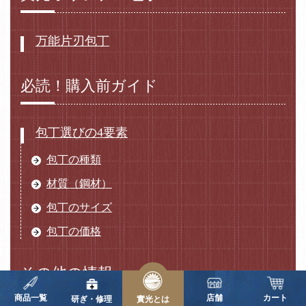
万能片刃包丁
必読！購入前ガイド
包丁選びの4要素
包丁の種類
材質（鋼材）
包丁のサイズ
包丁の価格
その他の情報
商品一覧
店舗
カート
研ぎ・修理
實光とは