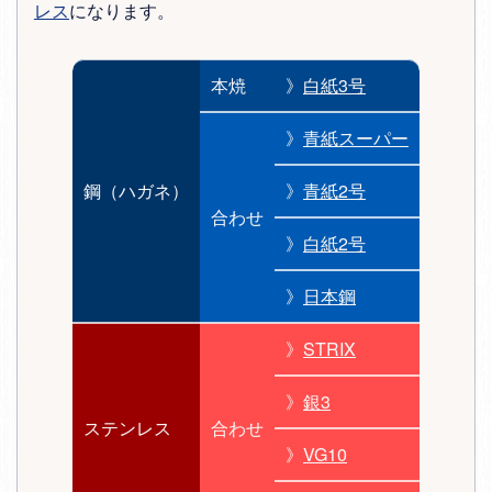
レス
になります。
本焼
》
白紙3号
》
青紙スーパー
鋼（ハガネ）
》
青紙2号
合わせ
》
白紙2号
》
日本鋼
》
STRIX
》
銀3
ステンレス
合わせ
》
VG10