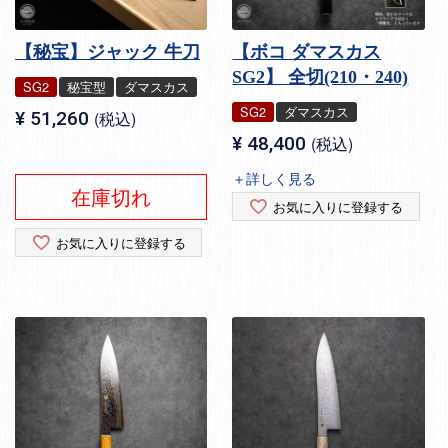
【秘宝】ジャック 牛刀
【ボコ ダマスカス
SG2】 全切(210・240)
SG2
秘宝型
ダマスカス
SG2
ダマスカス
¥
51,260
税込
¥
48,400
税込
＋詳しく見る
在庫切れ
お気に入りに登録する
お気に入りに登録する