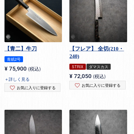
【青二】牛刀
【フレア】 全切(210・
240)
青紙2号
STRIX
ダマスカス
¥
75,900
税込
¥
72,050
税込
＋詳しく見る
お気に入りに登録する
お気に入りに登録する