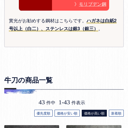
》
モリブデン鋼
實光がお勧めする鋼材はこちらです。
ハガネは白紙2
号以上（白二）、ステンレスは銀3（銀三）
。
牛刀の商品一覧
43
1
-
43
件中
件表示
優先度順
価格が安い順
価格が高い順
新着順