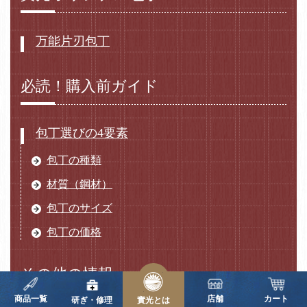
万能片刃包丁
必読！購入前ガイド
包丁選びの4要素
包丁の種類
材質（鋼材）
包丁のサイズ
包丁の価格
その他の情報
商品一覧
店舗
カート
研ぎ・修理
實光とは