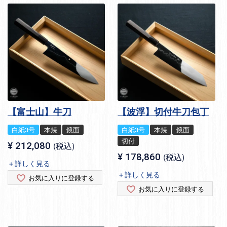
【富士山】牛刀
【波浮】切付牛刀包丁
白紙3号
本焼
鏡面
白紙3号
本焼
鏡面
切付
¥
212,080
税込
¥
178,860
税込
＋詳しく見る
＋詳しく見る
お気に入りに登録する
お気に入りに登録する