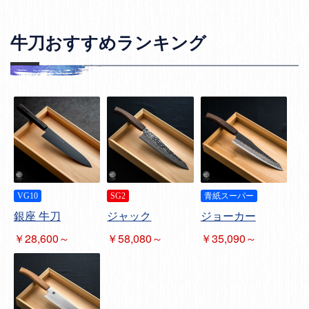
牛刀おすすめランキング
VG10
SG2
青紙スーパー
銀座 牛刀
ジャック
ジョーカー
￥28,600～
￥58,080～
￥35,090～