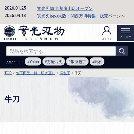
實光刃物 京都嵐山店オープン
2026.01.25
實光刃物の大阪・関西万博特集・販売ページへ
2025.04.13
メニュー
ログイン
：
Yaiba
万能片刃
銀座包丁
砥石
人気ワード
TOP
包丁商品一覧・研ぎ直し
洋包丁
牛刀
牛刀