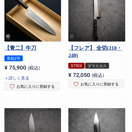
【青二】牛刀
【フレア】 全切(210・
240)
青紙2号
STRIX
ダマスカス
¥
75,900
税込
¥
72,050
税込
＋詳しく見る
お気に入りに登録する
お気に入りに登録する