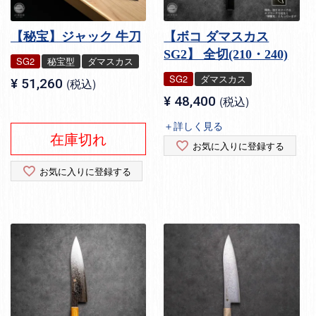
【秘宝】ジャック 牛刀
【ボコ ダマスカス
SG2】 全切(210・240)
SG2
秘宝型
ダマスカス
SG2
ダマスカス
¥
51,260
税込
¥
48,400
税込
＋詳しく見る
在庫切れ
お気に入りに登録する
お気に入りに登録する