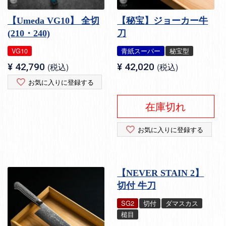
【Umeda VG10】 全切
【秘宝】ジョーカー牛
(210・240)
刀
VG10
青紙スーパー
秘宝型
¥
42,790
税込
¥
42,020
税込
お気に入りに登録する
在庫切れ
お気に入りに登録する
【NEVER STAIN 2】
切付 牛刀
SG2
切付
ダマスカス
槌目