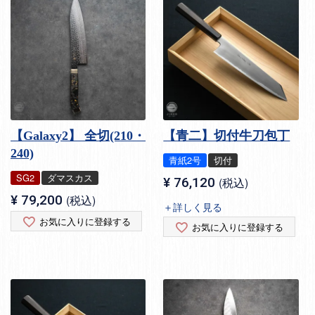
【Galaxy2】 全切(210・
【青二】切付牛刀包丁
240)
青紙2号
切付
SG2
ダマスカス
¥
76,120
税込
¥
79,200
税込
＋詳しく見る
お気に入りに登録する
お気に入りに登録する