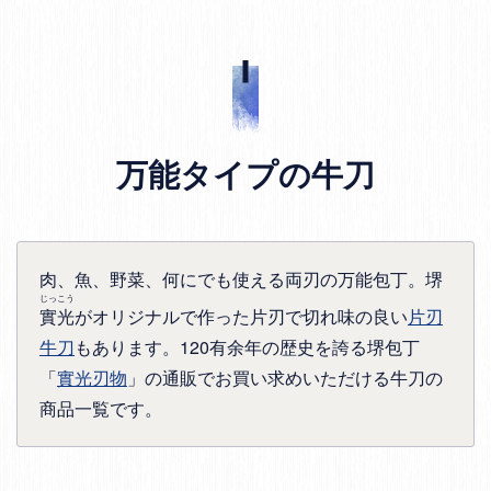
万能タイプの牛刀
肉、魚、野菜、何にでも使える両刃の万能包丁。堺
じっこう
實光
がオリジナルで作った片刃で切れ味の良い
片刃
牛刀
もあります。120有余年の歴史を誇る堺包丁
「
實光刃物
」の通販でお買い求めいただける牛刀の
商品一覧です。