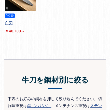
VG10
白刃
￥40,700～
牛刀を鋼材別に絞る
下表のお好みの鋼材を押して絞り込んでください。切
れ味重視は
鋼（ハガネ）
、メンテナンス重視は
ステン