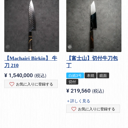
【Machairi Birkin】 牛
【富士山】切付牛刀包
刀 210
丁
¥
1,540,000
税込
白紙3号
本焼
鏡面
切付
お気に入りに登録する
¥
219,560
税込
＋詳しく見る
お気に入りに登録する