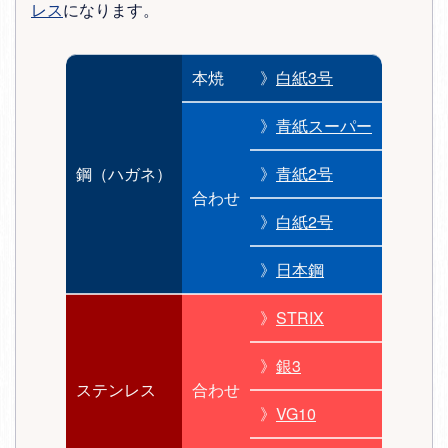
レス
になります。
本焼
》
白紙3号
》
青紙スーパー
鋼（ハガネ）
》
青紙2号
合わせ
》
白紙2号
》
日本鋼
》
STRIX
》
銀3
ステンレス
合わせ
》
VG10