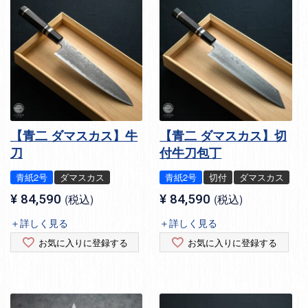
【青二 ダマスカス】牛
【青二 ダマスカス】切
刀
付牛刀包丁
青紙2号
ダマスカス
青紙2号
切付
ダマスカス
¥
84,590
税込
¥
84,590
税込
＋詳しく見る
＋詳しく見る
お気に入りに登録する
お気に入りに登録する