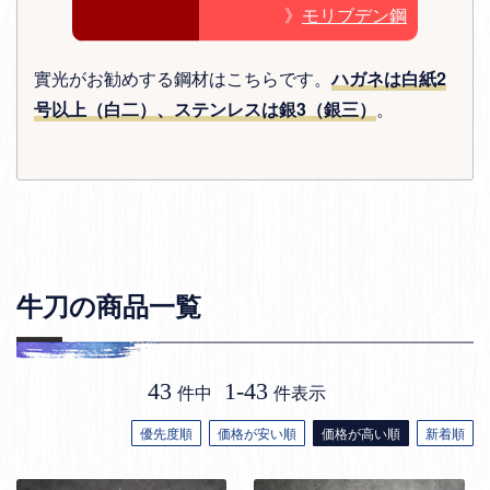
》
モリブデン鋼
實光がお勧めする鋼材はこちらです。
ハガネは白紙2
号以上（白二）、ステンレスは銀3（銀三）
。
牛刀の商品一覧
43
1
-
43
件中
件表示
優先度順
価格が安い順
価格が高い順
新着順