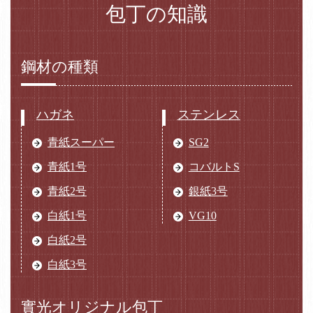
包丁の知識
鋼材の種類
ハガネ
ステンレス
青紙スーパー
SG2
青紙1号
コバルトS
青紙2号
銀紙3号
白紙1号
VG10
白紙2号
白紙3号
實光オリジナル包丁