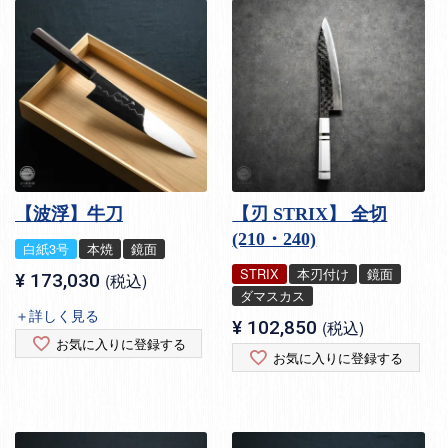
【波浮】牛刀
【刃 STRIX】 全切
(210・240)
白紙3号
本焼
鏡面
STRIX
本刃付け
鏡面
¥
173,030
税込
ダマスカス
＋詳しく見る
¥
102,850
税込
お気に入りに登録する
お気に入りに登録する