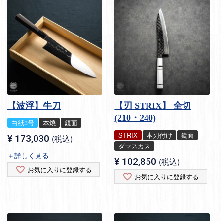
【波浮】牛刀
【刃 STRIX】 全切
(210・240)
白紙3号
本焼
鏡面
STRIX
本刃付け
鏡面
¥
173,030
税込
ダマスカス
＋詳しく見る
¥
102,850
税込
お気に入りに登録する
お気に入りに登録する