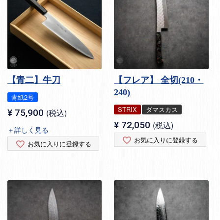
【青二】牛刀
【フレア】 全切(210・
240)
青紙2号
STRIX
ダマスカス
¥
75,900
税込
¥
72,050
税込
＋詳しく見る
お気に入りに登録する
お気に入りに登録する