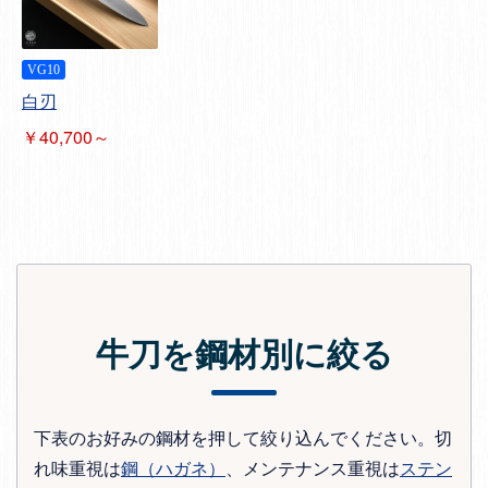
VG10
白刃
￥40,700～
牛刀を鋼材別に絞る
下表のお好みの鋼材を押して絞り込んでください。切
れ味重視は
鋼（ハガネ）
、メンテナンス重視は
ステン