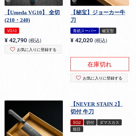
【Umeda VG10】 全切
【秘宝】ジョーカー牛
(210・240)
刀
VG10
青紙スーパー
秘宝型
¥
42,790
税込
¥
42,020
税込
お気に入りに登録する
在庫切れ
お気に入りに登録する
【NEVER STAIN 2】
切付 牛刀
SG2
切付
ダマスカス
槌目