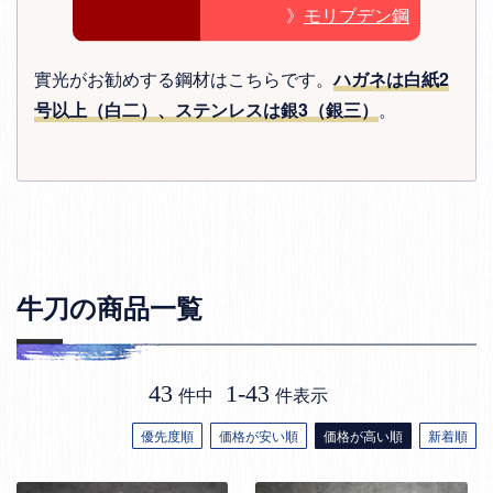
》
モリブデン鋼
實光がお勧めする鋼材はこちらです。
ハガネは白紙2
号以上（白二）、ステンレスは銀3（銀三）
。
牛刀の商品一覧
43
1
-
43
件中
件表示
優先度順
価格が安い順
価格が高い順
新着順