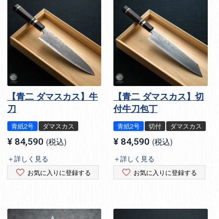
【青二 ダマスカス】牛
【青二 ダマスカス】切
刀
付牛刀包丁
青紙2号
ダマスカス
青紙2号
切付
ダマスカス
¥
84,590
税込
¥
84,590
税込
＋詳しく見る
＋詳しく見る
お気に入りに登録する
お気に入りに登録する