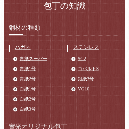
包丁の知識
鋼材の種類
ハガネ
ステンレス
青紙スーパー
SG2
青紙1号
コバルトS
青紙2号
銀紙3号
白紙1号
VG10
白紙2号
白紙3号
實光オリジナル包丁