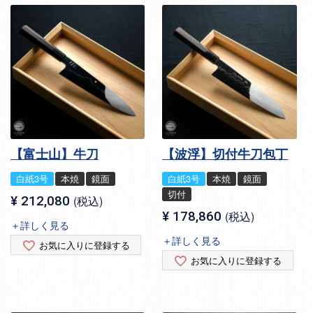
【富士山】牛刀
【波浮】切付牛刀包丁
白紙3号
本焼
鏡面
白紙3号
本焼
鏡面
切付
¥
212,080
税込
¥
178,860
税込
＋詳しく見る
＋詳しく見る
お気に入りに登録する
お気に入りに登録する