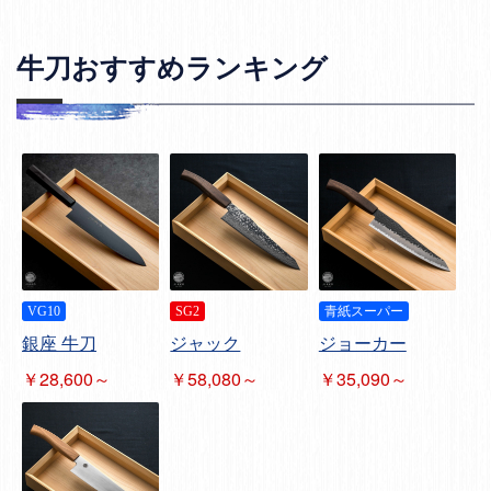
牛刀おすすめランキング
VG10
SG2
青紙スーパー
銀座 牛刀
ジャック
ジョーカー
￥28,600～
￥58,080～
￥35,090～