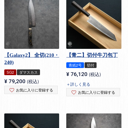
【Galaxy2】 全切(210・
【青二】切付牛刀包丁
240)
青紙2号
切付
SG2
ダマスカス
¥
76,120
税込
¥
79,200
税込
＋詳しく見る
お気に入りに登録する
お気に入りに登録する