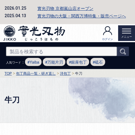
實光刃物 京都嵐山店オープン
2026.01.25
實光刃物の大阪・関西万博特集・販売ページへ
2025.04.13
メニュー
ログイン
：
Yaiba
万能片刃
銀座包丁
砥石
人気ワード
TOP
包丁商品一覧・研ぎ直し
洋包丁
牛刀
牛刀