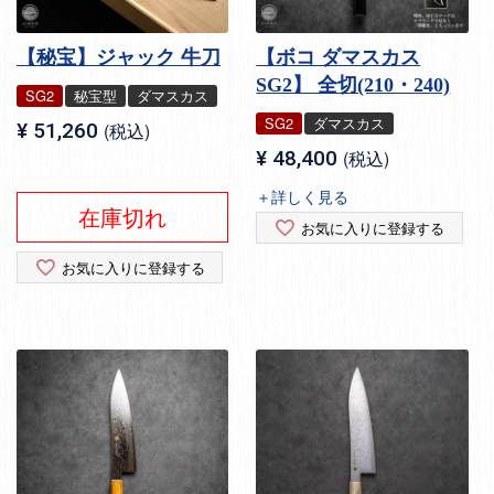
【秘宝】ジャック 牛刀
【ボコ ダマスカス
SG2】 全切(210・240)
SG2
秘宝型
ダマスカス
SG2
ダマスカス
¥
51,260
税込
¥
48,400
税込
＋詳しく見る
在庫切れ
お気に入りに登録する
お気に入りに登録する