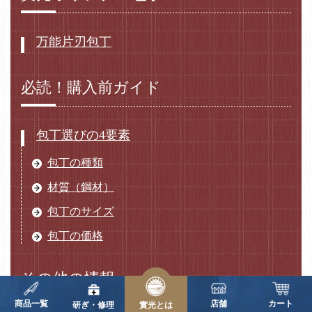
万能片刃包丁
必読！購入前ガイド
包丁選びの4要素
包丁の種類
材質（鋼材）
包丁のサイズ
包丁の価格
その他の情報
商品一覧
店舗
カート
研ぎ・修理
實光とは