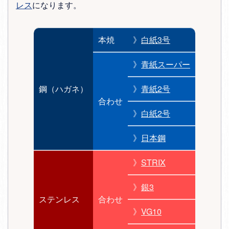
レス
になります。
本焼
》
白紙3号
》
青紙スーパー
鋼（ハガネ）
》
青紙2号
合わせ
》
白紙2号
》
日本鋼
》
STRIX
》
銀3
ステンレス
合わせ
》
VG10