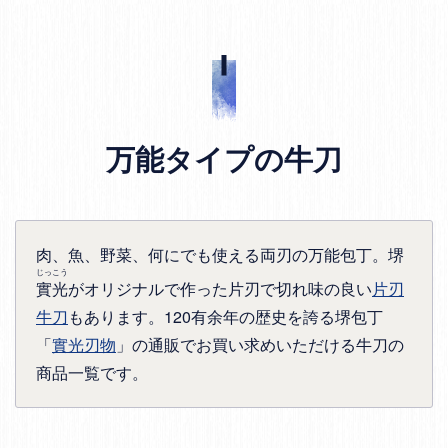
万能タイプの牛刀
肉、魚、野菜、何にでも使える両刃の万能包丁。堺
じっこう
實光
がオリジナルで作った片刃で切れ味の良い
片刃
牛刀
もあります。120有余年の歴史を誇る堺包丁
「
實光刃物
」の通販でお買い求めいただける牛刀の
商品一覧です。