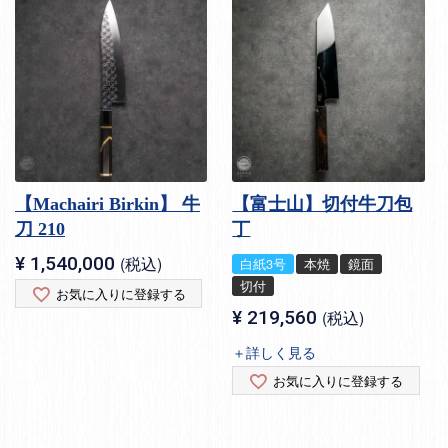
【Machairi Birkin】 牛
【富士山】切付牛刀包
刀 210
丁
¥
1,540,000
税込
白紙3号
本焼
鏡面
切付
お気に入りに登録する
¥
219,560
税込
＋詳しく見る
お気に入りに登録する