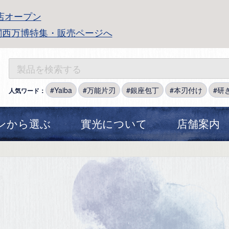
店オープン
関西万博特集・販売ページへ
Yaiba
万能片刃
銀座包丁
本刃付け
研
人気ワード：
ンから選ぶ
實光について
店舗案内