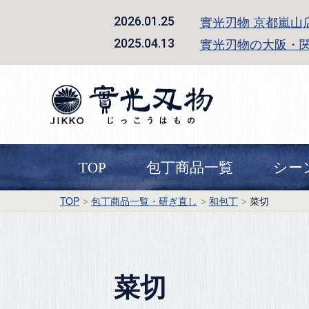
實光刃物 京都嵐山
2026.01.25
實光刃物の大阪・
2025.04.13
TOP
包丁商品一覧
シー
TOP
包丁商品一覧・研ぎ直し
和包丁
菜切
菜切