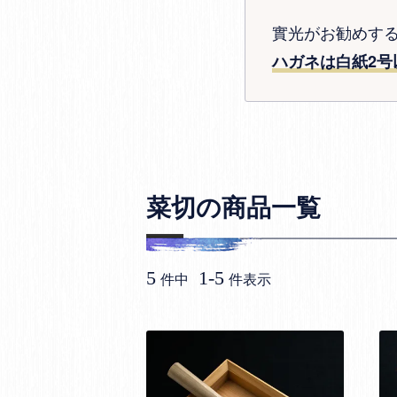
實光がお勧めす
ハガネは白紙2号
菜切の商品一覧
5
1
-
5
件中
件表示