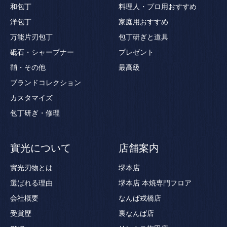
和包丁
料理人・プロ用おすすめ
洋包丁
家庭用おすすめ
万能片刃包丁
包丁研ぎと道具
砥石・シャープナー
プレゼント
鞘・その他
最高級
ブランドコレクション
カスタマイズ
包丁研ぎ・修理
實光について
店舗案内
實光刃物とは
堺本店
選ばれる理由
堺本店 本焼専門フロア
会社概要
なんば戎橋店
受賞歴
裏なんば店