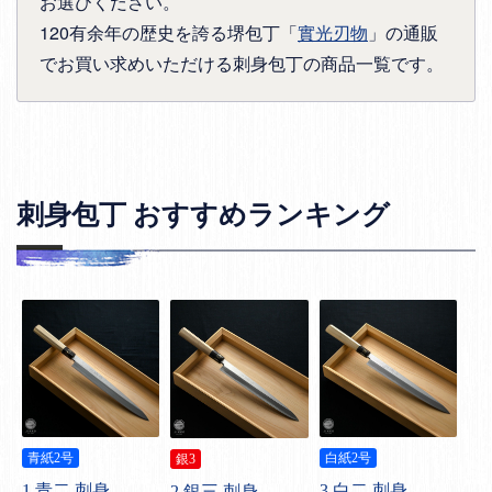
お選びください。
120有余年の歴史を誇る堺包丁「
實光刃物
」の通販
でお買い求めいただける刺身包丁の商品一覧です。
刺身包丁 おすすめランキング
青紙2号
白紙2号
銀3
1.青二 刺身
3.白二 刺身
2.銀三 刺身