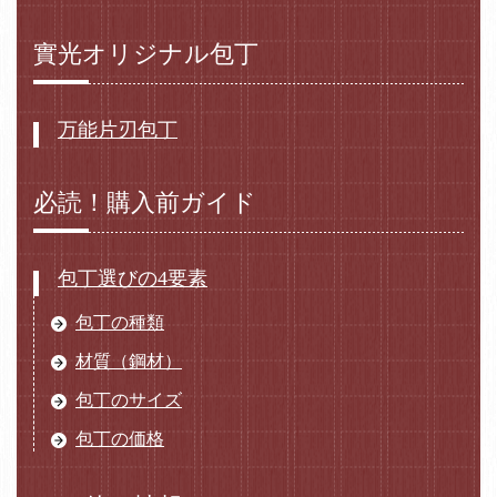
實光オリジナル包丁
万能片刃包丁
必読！購入前ガイド
包丁選びの4要素
包丁の種類
材質（鋼材）
包丁のサイズ
包丁の価格