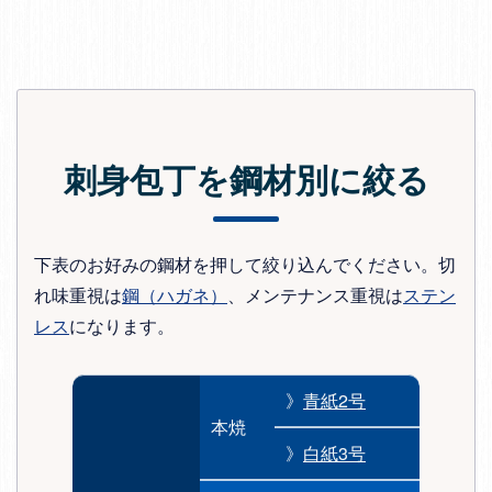
刺身包丁を鋼材別に絞る
下表のお好みの鋼材を押して絞り込んでください。切
れ味重視は
鋼（ハガネ）
、メンテナンス重視は
ステン
レス
になります。
》
青紙2号
本焼
》
白紙3号