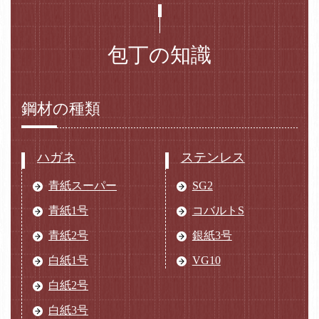
包丁の知識
鋼材の種類
ハガネ
ステンレス
青紙スーパー
SG2
青紙1号
コバルトS
青紙2号
銀紙3号
白紙1号
VG10
白紙2号
白紙3号