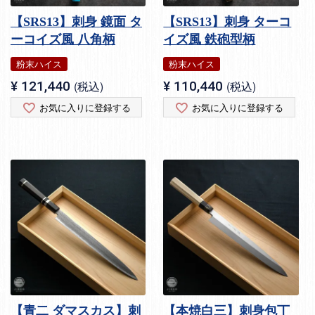
【SRS13】刺身 鏡面 タ
【SRS13】刺身 ターコ
ーコイズ風 八角柄
イズ風 鉄砲型柄
粉末ハイス
粉末ハイス
¥
121,440
税込
¥
110,440
税込
お気に入りに登録する
お気に入りに登録する
【青二 ダマスカス】刺
【本焼白三】刺身包丁