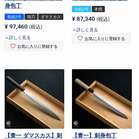
身包丁
白紙3号
本焼
青紙2号
両刃
ダマスカス
¥
87,340
税込
¥
97,460
税込
＋詳しく見る
＋詳しく見る
お気に入りに登録する
お気に入りに登録する
【青一 ダマスカス】刺
【青一】刺身包丁