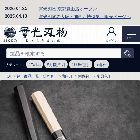
實光刃物 京都嵐山店オープン
2026.01.25
實光刃物の大阪・関西万博特集・販売ページへ
2025.04.13
メニュー
ログイン
：
Yaiba
万能片刃
銀座包丁
砥石
人気ワード
TOP
包丁商品一覧・研ぎ直し
和包丁
刺身包丁・柳刃包丁