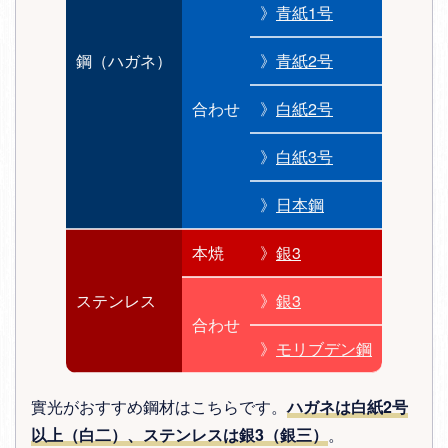
》
青紙1号
鋼（ハガネ）
》
青紙2号
合わせ
》
白紙2号
》
白紙3号
》
日本鋼
本焼
》
銀3
ステンレス
》
銀3
合わせ
》
モリブデン鋼
實光がおすすめ鋼材はこちらです。
ハガネは白紙2号
以上（白二）、ステンレスは銀3（銀三）
。