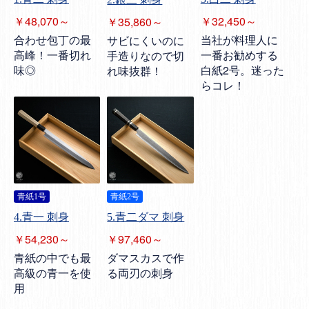
￥48,070～
￥32,450～
￥35,860～
合わせ包丁の最
当社が料理人に
サビにくいのに
高峰！一番切れ
一番お勧めする
手造りなので切
味◎
白紙2号。迷った
れ味抜群！
らコレ！
青紙1号
青紙2号
4.青一 刺身
5.青二ダマ 刺身
￥54,230～
￥97,460～
青紙の中でも最
ダマスカスで作
高級の青一を使
る両刃の刺身
用