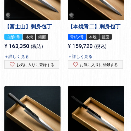
【富士山】刺身包丁
【本焼青二】刺身包丁
白紙3号
本焼
鏡面
青紙2号
本焼
鏡面
¥
163,350
税込
¥
159,720
税込
＋詳しく見る
＋詳しく見る
お気に入りに登録する
お気に入りに登録する