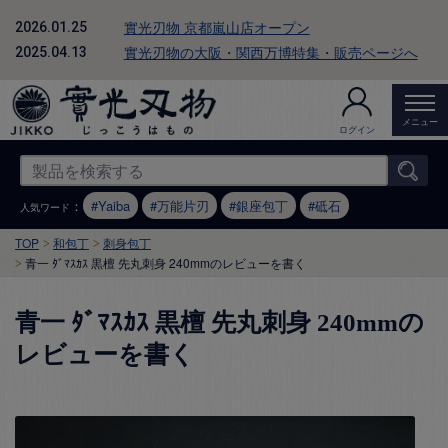
實光刃物 京都嵐山店オープン
2026.01.25
實光刃物の大阪・関西万博特集・販売ページへ
2025.04.13
メニュー
ログイン
：
Yaiba
万能片刃
銀座包丁
砥石
人気ワード
TOP
和包丁
刺身包丁
青一 ﾀﾞﾏｽｶｽ 黒檀 先丸刺身 240mmのレビューを書く
青一 ﾀﾞﾏｽｶｽ 黒檀 先丸刺身 240mmの
レビューを書く