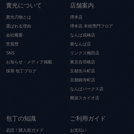
實光について
店舗案内
實光刃物とは
堺本店
選ばれる理由
堺本店 本焼専門フロア
会社概要
なんば戎橋店
受賞歴
裏なんば店
SNS
リンクス梅田店
お知らせ・メディア掲載
東京合羽橋店
採用
包丁ブログ
京都先斗町店
京都錦寺町店
なんばパークス店
難波スカイオ店
包丁の知識
ご利用ガイド
必読！購入前ガイド
お支払い