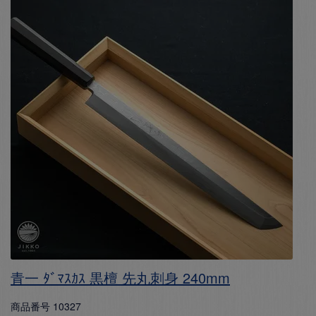
青一 ﾀﾞﾏｽｶｽ 黒檀 先丸刺身 240mm
商品番号
10327