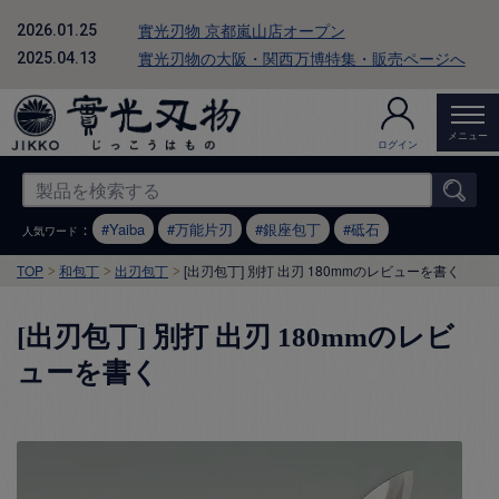
實光刃物 京都嵐山店オープン
2026.01.25
實光刃物の大阪・関西万博特集・販売ページへ
2025.04.13
メニュー
ログイン
：
Yaiba
万能片刃
銀座包丁
砥石
人気ワード
TOP
和包丁
出刃包丁
[出刃包丁] 別打 出刃 180mmのレビューを書く
[出刃包丁] 別打 出刃 180mmのレビ
ューを書く