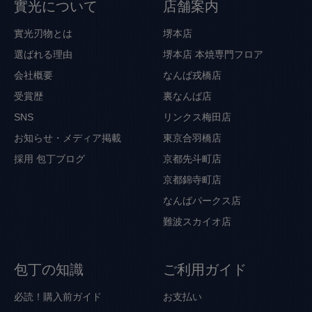
實光について
店舗案内
實光刃物とは
堺本店
選ばれる理由
堺本店 本焼専門フロア
会社概要
なんば戎橋店
受賞歴
裏なんば店
SNS
リンクス梅田店
お知らせ・メディア掲載
東京合羽橋店
採用
包丁ブログ
京都先斗町店
京都錦寺町店
なんばパークス店
難波スカイオ店
包丁の知識
ご利用ガイド
必読！購入前ガイド
お支払い