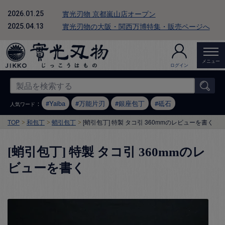
實光刃物 京都嵐山店オープン
2026.01.25
實光刃物の大阪・関西万博特集・販売ページへ
2025.04.13
メニュー
ログイン
：
Yaiba
万能片刃
銀座包丁
砥石
人気ワード
TOP
和包丁
蛸引包丁
[蛸引包丁] 特製 タコ引 360mmのレビューを書く
[蛸引包丁] 特製 タコ引 360mmのレ
ビューを書く