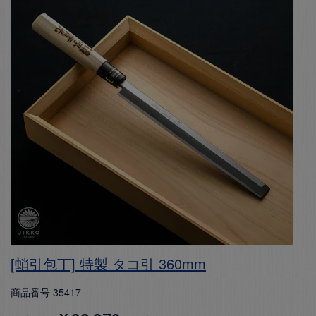
[蛸引包丁] 特製 タコ引 360mm
商品番号
35417