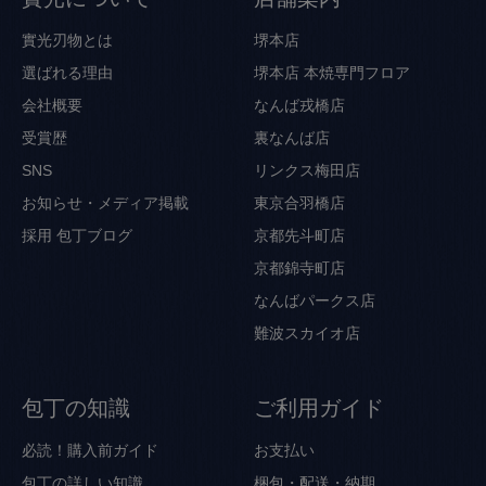
實光刃物とは
堺本店
選ばれる理由
堺本店 本焼専門フロア
会社概要
なんば戎橋店
受賞歴
裏なんば店
SNS
リンクス梅田店
お知らせ・メディア掲載
東京合羽橋店
採用
包丁ブログ
京都先斗町店
京都錦寺町店
なんばパークス店
難波スカイオ店
包丁の知識
ご利用ガイド
必読！購入前ガイド
お支払い
包丁の詳しい知識
梱包・配送・納期