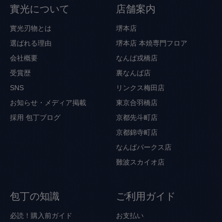
實光について
店舗案内
實光刃物とは
堺本店
選ばれる理由
堺本店 本焼専門フロア
会社概要
なんば戎橋店
受賞歴
裏なんば店
SNS
リンクス梅田店
お知らせ・メディア掲載
東京合羽橋店
採用
包丁ブログ
京都先斗町店
京都錦寺町店
なんばパークス店
難波スカイオ店
包丁の知識
ご利用ガイド
必読！購入前ガイド
お支払い