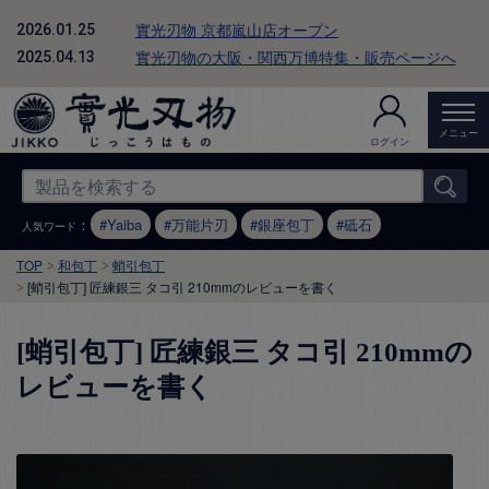
實光刃物 京都嵐山店オープン
2026.01.25
實光刃物の大阪・関西万博特集・販売ページへ
2025.04.13
メニュー
ログイン
：
Yaiba
万能片刃
銀座包丁
砥石
人気ワード
TOP
和包丁
蛸引包丁
[蛸引包丁] 匠練銀三 タコ引 210mmのレビューを書く
[蛸引包丁] 匠練銀三 タコ引 210mmの
レビューを書く