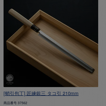
[蛸引包丁] 匠練銀三 タコ引 210mm
商品番号
37562