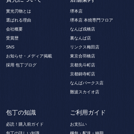
實光刃物とは
堺本店
選ばれる理由
堺本店 本焼専門フロア
会社概要
なんば戎橋店
受賞歴
裏なんば店
SNS
リンクス梅田店
お知らせ・メディア掲載
東京合羽橋店
採用
包丁ブログ
京都先斗町店
京都錦寺町店
なんばパークス店
難波スカイオ店
包丁の知識
ご利用ガイド
必読！購入前ガイド
お支払い
包丁の詳しい知識
梱包・配送・納期