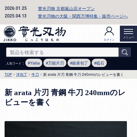
實光刃物 京都嵐山店オープン
2026.01.25
實光刃物の大阪・関西万博特集・販売ページへ
2025.04.13
メニュー
ログイン
：
Yaiba
万能片刃
銀座包丁
砥石
人気ワード
TOP
洋包丁
牛刀
新 arata 片刃 青鋼 牛刀 240mmのレビューを書く
新 arata 片刃 青鋼 牛刀 240mmのレ
ビューを書く