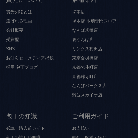
實光刃物とは
堺本店
選ばれる理由
堺本店 本焼専門フロア
会社概要
なんば戎橋店
受賞歴
裏なんば店
SNS
リンクス梅田店
お知らせ・メディア掲載
東京合羽橋店
採用
包丁ブログ
京都先斗町店
京都錦寺町店
なんばパークス店
難波スカイオ店
包丁の知識
ご利用ガイド
必読！購入前ガイド
お支払い
包丁の詳しい知識
梱包・配送・納期