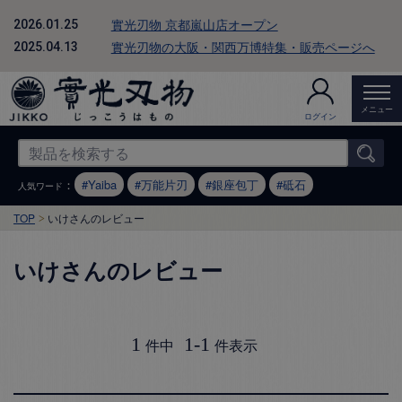
實光刃物 京都嵐山店オープン
2026.01.25
實光刃物の大阪・関西万博特集・販売ページへ
2025.04.13
メニュー
ログイン
：
Yaiba
万能片刃
銀座包丁
砥石
人気ワード
TOP
いけさんのレビュー
いけさんのレビュー
1
1
-
1
件中
件表示