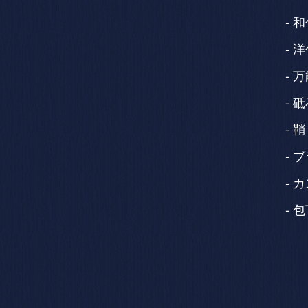
和
洋
万
砥
鞘
ブ
カ
包