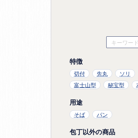
特徴
切付
先丸
ソリ
富士山型
秘宝型
用途
そば
パン
包丁以外の商品