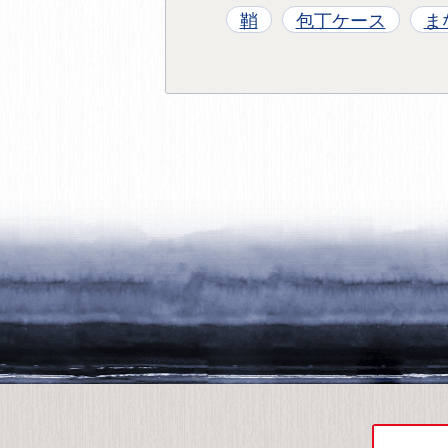
鞘
包丁ケース
ま