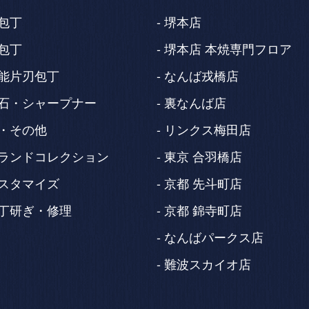
包丁
堺本店
包丁
堺本店 本焼専門フロア
能片刃包丁
なんば戎橋店
石・シャープナー
裏なんば店
・その他
リンクス梅田店
ランドコレクション
東京 合羽橋店
スタマイズ
京都 先斗町店
丁研ぎ・修理
京都 錦寺町店
なんばパークス店
難波スカイオ店