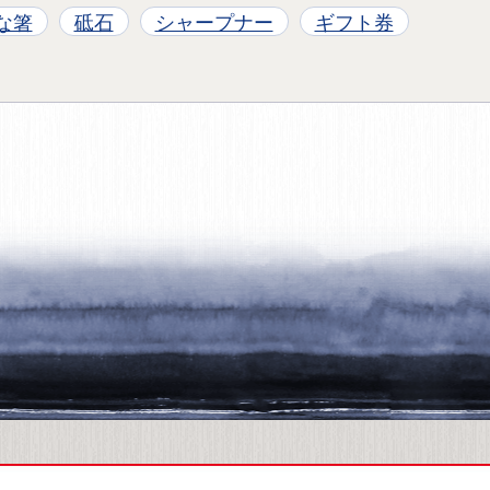
な箸
砥石
シャープナー
ギフト券