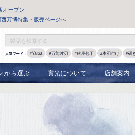
店オープン
関西万博特集・販売ページへ
Yaiba
万能片刃
銀座包丁
本刃付け
研
人気ワード：
ンから選ぶ
實光について
店舗案内