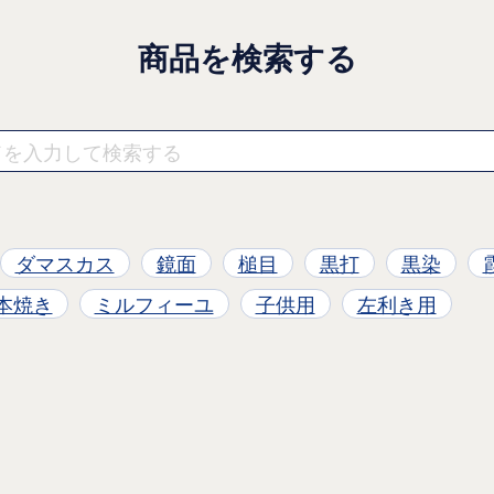
商品を検索する
ダマスカス
鏡面
槌目
黒打
黒染
本焼き
ミルフィーユ
子供用
左利き用