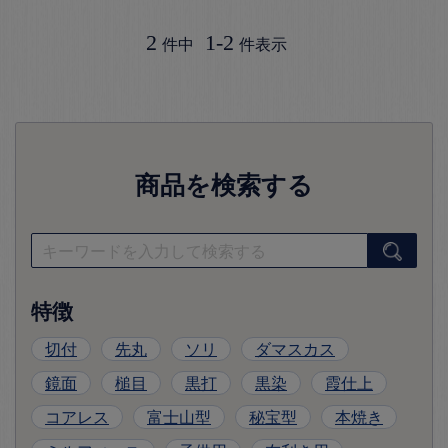
2
1
-
2
件中
件表示
商品を検索する
特徴
切付
先丸
ソリ
ダマスカス
鏡面
槌目
黒打
黒染
霞仕上
コアレス
富士山型
秘宝型
本焼き