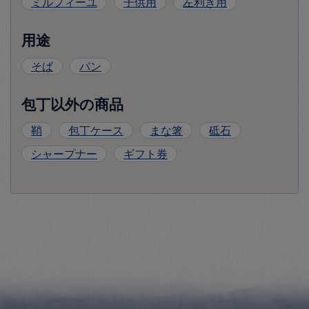
ミルフィーユ
子供用
左利き用
用途
そば
パン
包丁以外の商品
鞘
包丁ケース
まな箸
砥石
シャープナー
ギフト券