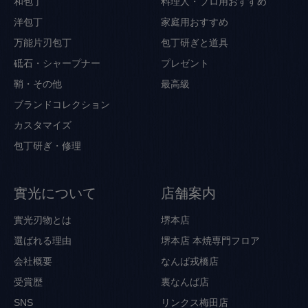
和包丁
料理人・プロ用おすすめ
洋包丁
家庭用おすすめ
万能片刃包丁
包丁研ぎと道具
砥石・シャープナー
プレゼント
鞘・その他
最高級
ブランドコレクション
カスタマイズ
包丁研ぎ・修理
實光について
店舗案内
實光刃物とは
堺本店
選ばれる理由
堺本店 本焼専門フロア
会社概要
なんば戎橋店
受賞歴
裏なんば店
SNS
リンクス梅田店