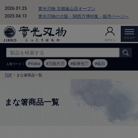
實光刃物 京都嵐山店オープン
2026.01.25
實光刃物の大阪・関西万博特集・販売ページへ
2025.04.13
メニュー
ログイン
：
Yaiba
万能片刃
銀座包丁
砥石
人気ワード
TOP
まな箸商品一覧
まな箸商品一覧