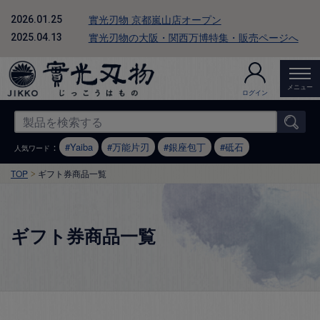
實光刃物 京都嵐山店オープン
2026.01.25
實光刃物の大阪・関西万博特集・販売ページへ
2025.04.13
メニュー
ログイン
：
Yaiba
万能片刃
銀座包丁
砥石
人気ワード
TOP
ギフト券商品一覧
ギフト券商品一覧