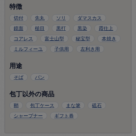
特徴
切付
先丸
ソリ
ダマスカス
鏡面
槌目
黒打
黒染
霞仕上
コアレス
富士山型
秘宝型
本焼き
ミルフィーユ
子供用
左利き用
用途
そば
パン
包丁以外の商品
鞘
包丁ケース
まな箸
砥石
シャープナー
ギフト券