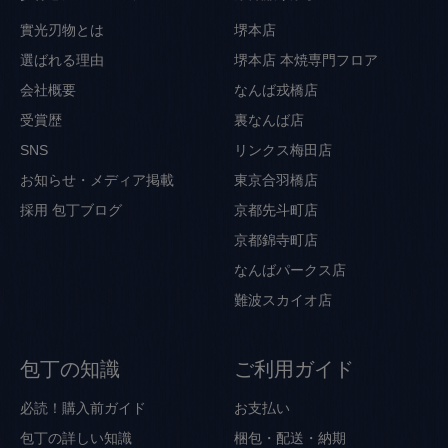
實光刃物とは
堺本店
選ばれる理由
堺本店 本焼専門フロア
会社概要
なんば戎橋店
受賞歴
裏なんば店
SNS
リンクス梅田店
お知らせ・メディア掲載
東京合羽橋店
採用
包丁ブログ
京都先斗町店
京都錦寺町店
なんばパークス店
難波スカイオ店
包丁の知識
ご利用ガイド
必読！購入前ガイド
お支払い
包丁の詳しい知識
梱包・配送・納期