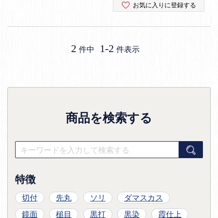
お気に入りに登録する
2
1
-
2
件中
件表示
商品を検索する
特徴
切付
先丸
ソリ
ダマスカス
鏡面
槌目
黒打
黒染
霞仕上