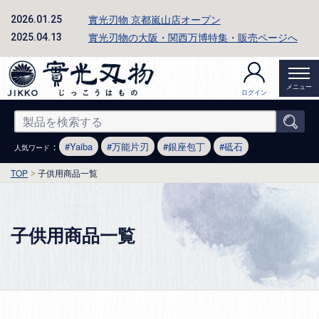
實光刃物 京都嵐山店オープン
2026.01.25
實光刃物の大阪・関西万博特集・販売ページへ
2025.04.13
メニュー
ログイン
：
Yaiba
万能片刃
銀座包丁
砥石
人気ワード
TOP
子供用商品一覧
子供用商品一覧