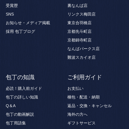
受賞歴
裏なんば店
SNS
リンクス梅田店
お知らせ・メディア掲載
東京合羽橋店
採用
包丁ブログ
京都先斗町店
京都錦寺町店
なんばパークス店
難波スカイオ店
包丁の知識
ご利用ガイド
必読！購入前ガイド
お支払い
包丁の詳しい知識
梱包・配送・納期
Q＆A
返品・交換・キャンセル
包丁の動画解説
海外の方へ
包丁用語集
ギフトサービス