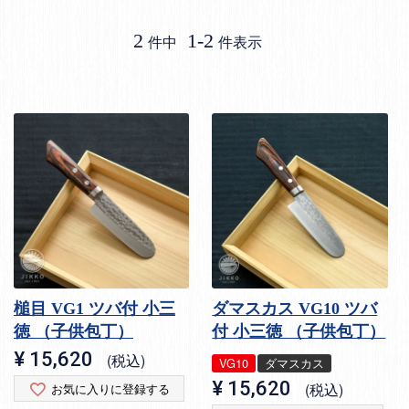
2
1
-
2
件中
件表示
槌目 VG1 ツバ付 小三
ダマスカス VG10 ツバ
徳 （子供包丁）
付 小三徳 （子供包丁）
¥
15,620
税込
VG10
ダマスカス
¥
15,620
税込
お気に入りに登録する