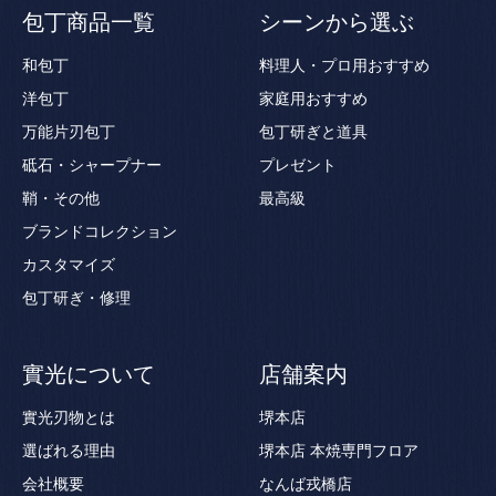
包丁商品一覧
シーンから選ぶ
和包丁
料理人・プロ用おすすめ
洋包丁
家庭用おすすめ
万能片刃包丁
包丁研ぎと道具
砥石・シャープナー
プレゼント
鞘・その他
最高級
ブランドコレクション
カスタマイズ
包丁研ぎ・修理
實光について
店舗案内
實光刃物とは
堺本店
選ばれる理由
堺本店 本焼専門フロア
会社概要
なんば戎橋店