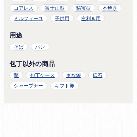
コアレス
富士山型
秘宝型
本焼き
ミルフィーユ
子供用
左利き用
用途
そば
パン
包丁以外の商品
鞘
包丁ケース
まな箸
砥石
シャープナー
ギフト券