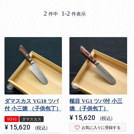
2
1
-
2
件中
件表示
ダマスカス VG10 ツバ
槌目 VG1 ツバ付 小三
付 小三徳 （子供包丁）
徳 （子供包丁）
¥
15,620
税込
VG10
ダマスカス
¥
15,620
税込
お気に入りに登録する