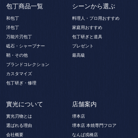
包丁商品一覧
シーンから選ぶ
和包丁
料理人・プロ用おすすめ
洋包丁
家庭用おすすめ
万能片刃包丁
包丁研ぎと道具
砥石・シャープナー
プレゼント
鞘・その他
最高級
ブランドコレクション
カスタマイズ
包丁研ぎ・修理
實光について
店舗案内
實光刃物とは
堺本店
選ばれる理由
堺本店 本焼専門フロア
会社概要
なんば戎橋店