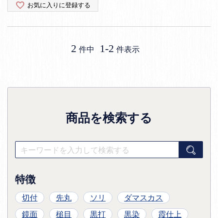
お気に入りに登録する
2
1
-
2
件中
件表示
商品を検索する
特徴
切付
先丸
ソリ
ダマスカス
鏡面
槌目
黒打
黒染
霞仕上