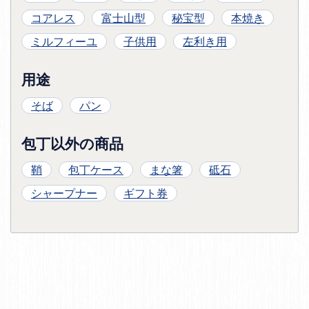
コアレス
富士山型
秘宝型
本焼き
ミルフィーユ
子供用
左利き用
用途
そば
パン
包丁以外の商品
鞘
包丁ケース
まな箸
砥石
シャープナー
ギフト券