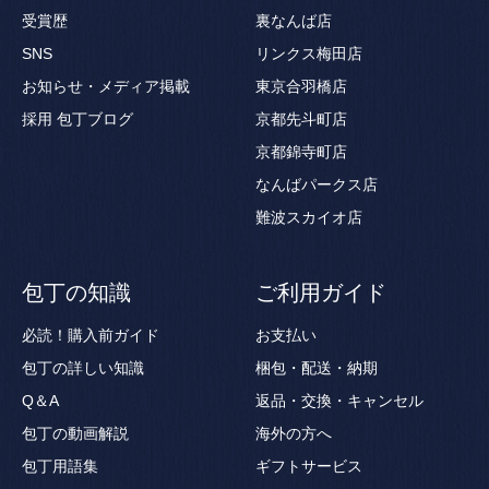
受賞歴
裏なんば店
SNS
リンクス梅田店
お知らせ・メディア掲載
東京合羽橋店
採用
包丁ブログ
京都先斗町店
京都錦寺町店
なんばパークス店
難波スカイオ店
包丁の知識
ご利用ガイド
必読！購入前ガイド
お支払い
包丁の詳しい知識
梱包・配送・納期
Q＆A
返品・交換・キャンセル
包丁の動画解説
海外の方へ
包丁用語集
ギフトサービス