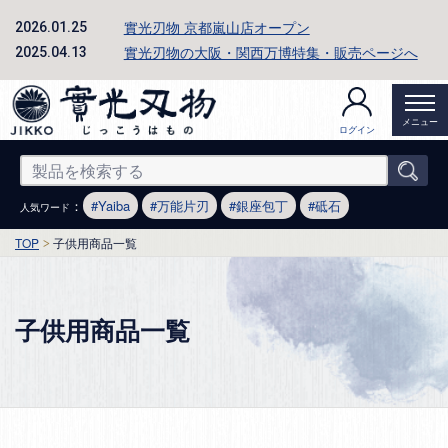
實光刃物 京都嵐山店オープン
2026.01.25
實光刃物の大阪・関西万博特集・販売ページへ
2025.04.13
メニュー
ログイン
：
Yaiba
万能片刃
銀座包丁
砥石
人気ワード
TOP
子供用商品一覧
子供用商品一覧