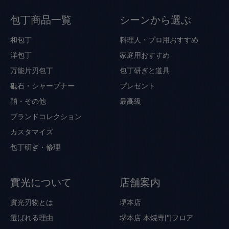
包丁商品一覧
シーンから選ぶ
和包丁
料理人・プロ用おすすめ
洋包丁
家庭用おすすめ
万能片刃包丁
包丁研ぎと道具
砥石・シャープナー
プレゼント
鞘・その他
最高級
ブランドコレクション
カスタマイズ
包丁研ぎ・修理
實光について
店舗案内
實光刃物とは
堺本店
選ばれる理由
堺本店 本焼専門フロア