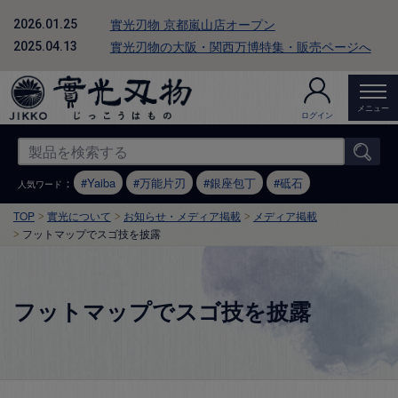
實光刃物 京都嵐山店オープン
2026.01.25
實光刃物の大阪・関西万博特集・販売ページへ
2025.04.13
メニュー
ログイン
：
Yaiba
万能片刃
銀座包丁
砥石
人気ワード
TOP
實光について
お知らせ・メディア掲載
メディア掲載
フットマップでスゴ技を披露
フットマップでスゴ技を披露