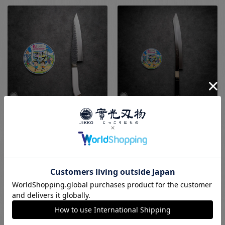
ジョーカーSP
祇園 ソリ 銀三
刃が黒でハンドルが白のカ
日本刀のようで目立つ包丁
ッコいいタイプ