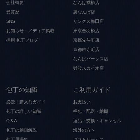
会社概要
なんば戎橋店
受賞歴
裏なんば店
SNS
リンクス梅田店
お知らせ・メディア掲載
東京合羽橋店
採用
包丁ブログ
京都先斗町店
京都錦寺町店
なんばパークス店
難波スカイオ店
包丁の知識
ご利用ガイド
必読！購入前ガイド
お支払い
包丁の詳しい知識
梱包・配送・納期
Q＆A
返品・交換・キャンセル
包丁の動画解説
海外の方へ
包丁用語集
ギフトサービス