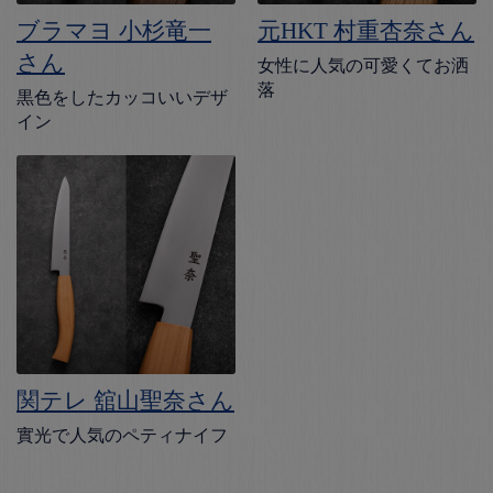
ブラマヨ 小杉竜一
元HKT 村重杏奈さん
さん
女性に人気の可愛くてお洒
落
黒色をしたカッコいいデザ
イン
関テレ 舘山聖奈さん
實光で人気のペティナイフ