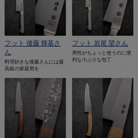
フット 後藤 輝基さ
フット 岩尾 望さん
ん
男性がちょっと使うのに便
利な小ぶりな包丁
料理好きな後藤さんには最
高級の家庭用を