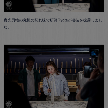
實光刃物の究極の切れ味で研師Ryotaが凄技を披露しまし
た。