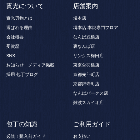
實光について
店舗案内
實光刃物とは
堺本店
選ばれる理由
堺本店 本焼専門フロア
会社概要
なんば戎橋店
受賞歴
裏なんば店
SNS
リンクス梅田店
お知らせ・メディア掲載
東京合羽橋店
採用
包丁ブログ
京都先斗町店
京都錦寺町店
なんばパークス店
難波スカイオ店
包丁の知識
ご利用ガイド
必読！購入前ガイド
お支払い