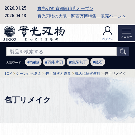
實光刃物 京都嵐山店オープン
2026.01.25
實光刃物の大阪・関西万博特集・販売ページへ
2025.04.13
メニュー
ログイン
：
Yaiba
万能片刃
銀座包丁
砥石
人気ワード
TOP
シーンから選ぶ
包丁研ぎと道具
職人に研ぎ依頼
包丁リメイク
包丁リメイク