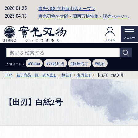
實光刃物 京都嵐山店オープン
2026.01.25
實光刃物の大阪・関西万博特集・販売ページへ
2025.04.13
メニュー
ログイン
：
Yaiba
万能片刃
銀座包丁
砥石
人気ワード
TOP
包丁商品一覧・研ぎ直し
和包丁
出刃包丁
【出刃】白紙2号
【出刃】白紙2号