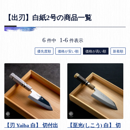
【出刃】白紙2号の商品一覧
6
1
-
6
件中
件表示
優先度順
価格が安い順
価格が高い順
新着順
【刃 Yaiba 白】 切付出
【至光(しこう) 白】 切