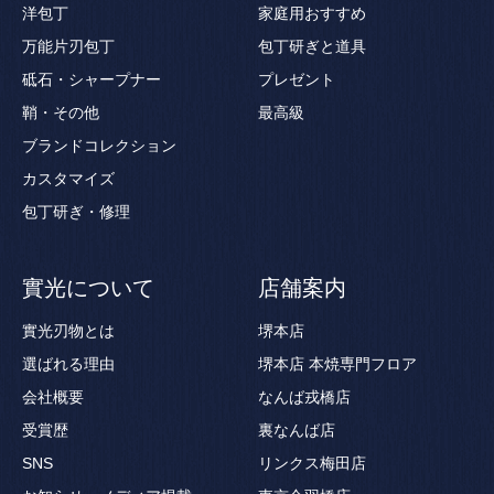
洋包丁
家庭用おすすめ
万能片刃包丁
包丁研ぎと道具
砥石・シャープナー
プレゼント
鞘・その他
最高級
ブランドコレクション
カスタマイズ
包丁研ぎ・修理
實光について
店舗案内
實光刃物とは
堺本店
選ばれる理由
堺本店 本焼専門フロア
会社概要
なんば戎橋店
受賞歴
裏なんば店
SNS
リンクス梅田店