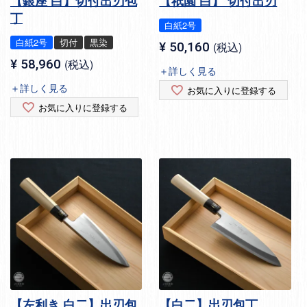
【銀座 白】切付出刃包
【祇園 白】 切付出刃
丁
白紙2号
白紙2号
切付
黒染
¥
50,160
税込
¥
58,960
税込
＋詳しく見る
＋詳しく見る
お気に入りに登録する
お気に入りに登録する
【左利き 白二】出刃包
【白二】出刃包丁