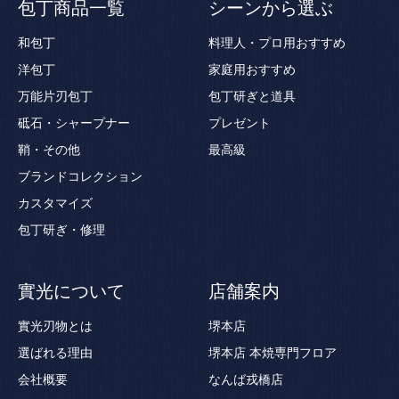
包丁商品一覧
シーンから選ぶ
和包丁
料理人・プロ用おすすめ
洋包丁
家庭用おすすめ
万能片刃包丁
包丁研ぎと道具
砥石・シャープナー
プレゼント
鞘・その他
最高級
ブランドコレクション
カスタマイズ
包丁研ぎ・修理
實光について
店舗案内
實光刃物とは
堺本店
選ばれる理由
堺本店 本焼専門フロア
会社概要
なんば戎橋店