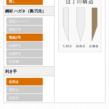
無し
鋼材 ハガネ（裏/刃先）
青紙スーパー
青紙1号
青紙2号
白紙2号
白紙3号
日本鋼
利き手
右利き
両利き
左利き