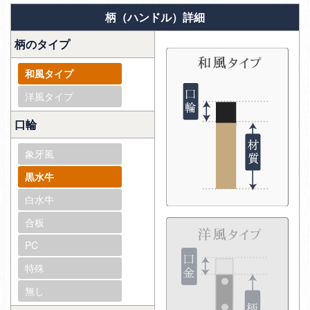
柄（ハンドル）詳細
柄のタイプ
和風タイプ
洋風タイプ
口輪
象牙風
黒水牛
白水牛
合板
PC
特殊
無し