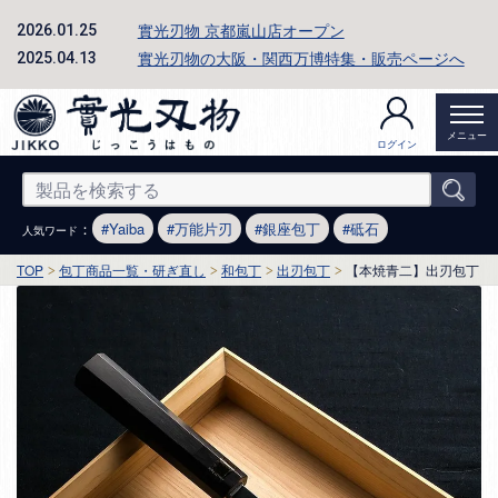
實光刃物 京都嵐山店オープン
2026.01.25
實光刃物の大阪・関西万博特集・販売ページへ
2025.04.13
メニュー
ログイン
：
Yaiba
万能片刃
銀座包丁
砥石
人気ワード
TOP
包丁商品一覧・研ぎ直し
和包丁
出刃包丁
【本焼青二】出刃包丁