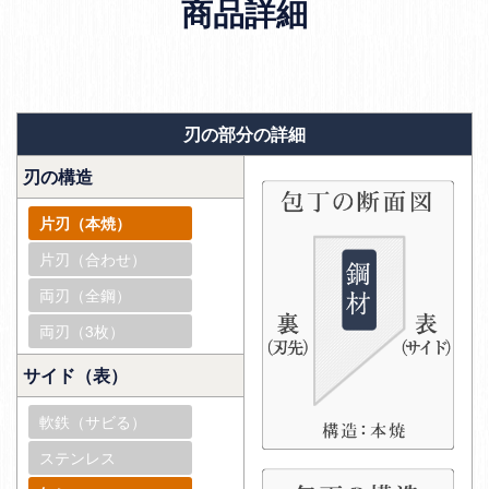
商品詳細
刃の部分の詳細
刃の構造
片刃（本焼）
片刃（合わせ）
両刃（全鋼）
両刃（3枚）
サイド（表）
軟鉄（サビる）
ステンレス