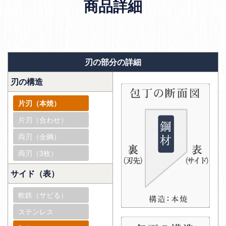
商品詳細
刃の部分の詳細
刃の構造
片刃（本焼）
片刃（合わせ）
両刃（全鋼）
両刃（3枚）
サイド（表）
軟鉄（サビる）
ステンレス