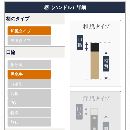
柄（ハンドル）詳細
柄のタイプ
和風タイプ
洋風タイプ
口輪
象牙風
黒水牛
白水牛
合板
PC
特殊
無し