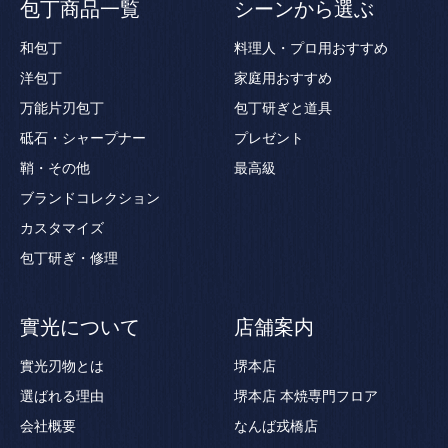
包丁商品一覧
シーンから選ぶ
和包丁
料理人・プロ用おすすめ
洋包丁
家庭用おすすめ
万能片刃包丁
包丁研ぎと道具
砥石・シャープナー
プレゼント
鞘・その他
最高級
ブランドコレクション
カスタマイズ
包丁研ぎ・修理
實光について
店舗案内
實光刃物とは
堺本店
選ばれる理由
堺本店 本焼専門フロア
会社概要
なんば戎橋店