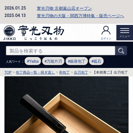
實光刃物 京都嵐山店オープン
2026.01.25
實光刃物の大阪・関西万博特集・販売ページへ
2025.04.13
メニュー
ログイン
：
Yaiba
万能片刃
銀座包丁
砥石
人気ワード
TOP
包丁商品一覧・研ぎ直し
和包丁
出刃包丁
【本焼青二】出刃包丁