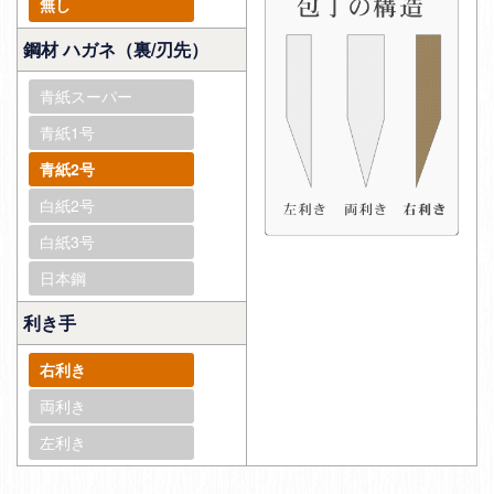
無し
鋼材 ハガネ（裏/刃先）
青紙スーパー
青紙1号
青紙2号
白紙2号
白紙3号
日本鋼
利き手
右利き
両利き
左利き