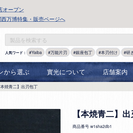
店オープン
関西万博特集・販売ページへ
Yaiba
万能片刃
銀座包丁
本刃付け
研
人気ワード：
ンから選ぶ
實光について
店舗案内
【本焼青二】出刃包丁
【本焼青二】出
商品番号
w1sha2db1