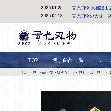
實光刃物 京都嵐山
2026.01.25
實光刃物の大阪・
2025.04.13
TOP
包丁商品一覧
シー
TOP
包丁商品一覧・研ぎ直し
和包丁
出刃包丁