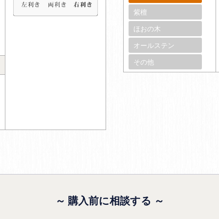
紫檀
ほおの木
オールステン
その他
～ 購入前に相談する ～