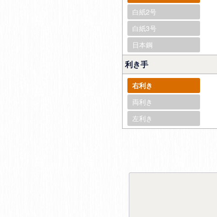
白紙2号
白紙3号
日本鋼
利き手
右利き
両利き
左利き