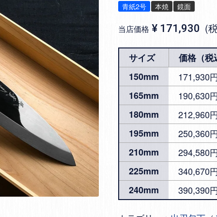
青紙2号
本焼
鏡面
¥
171,930
当店価格
サイズ
価格（税
150mm
171,93
165mm
190,630
180mm
212,960
195mm
250,360
210mm
294,580
225mm
340,670
240mm
390,390