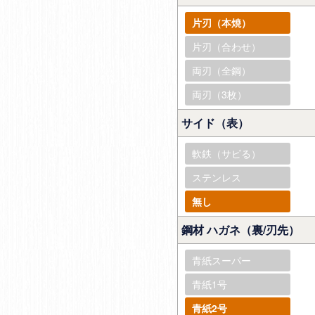
片刃（本焼）
片刃（合わせ）
両刃（全鋼）
両刃（3枚）
サイド（表）
軟鉄（サビる）
ステンレス
無し
鋼材 ハガネ（裏/刃先）
青紙スーパー
青紙1号
青紙2号