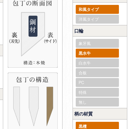
和風タイプ
洋風タイプ
口輪
象牙風
黒水牛
白水牛
合板
PC
特殊
無し
柄の材質
黒檀