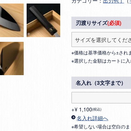
カテゴリー：
出刃包丁
（
刃渡りサイズ
(必須)
※価格は基準価格から±され
※選択した金額はカートに入
名入れ（3文字まで）
+
¥
1,100
税込
名入れ詳細へ
※希望しない場合は空白のま