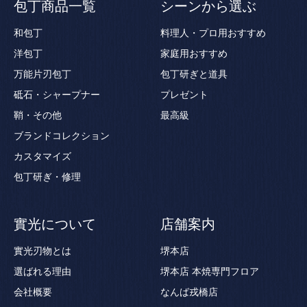
包丁商品一覧
シーンから選ぶ
和包丁
料理人・プロ用おすすめ
洋包丁
家庭用おすすめ
万能片刃包丁
包丁研ぎと道具
砥石・シャープナー
プレゼント
鞘・その他
最高級
ブランドコレクション
カスタマイズ
包丁研ぎ・修理
實光について
店舗案内
實光刃物とは
堺本店
選ばれる理由
堺本店 本焼専門フロア
会社概要
なんば戎橋店