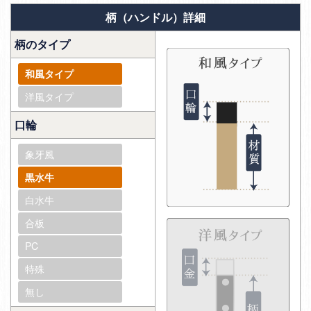
柄（ハンドル）詳細
柄のタイプ
和風タイプ
洋風タイプ
口輪
象牙風
黒水牛
白水牛
合板
PC
特殊
無し