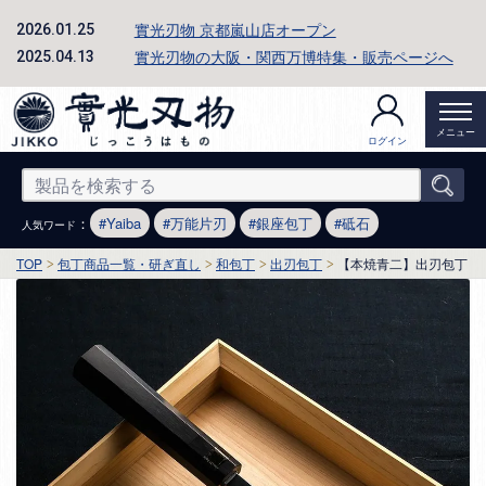
實光刃物 京都嵐山店オープン
2026.01.25
實光刃物の大阪・関西万博特集・販売ページへ
2025.04.13
メニュー
ログイン
：
Yaiba
万能片刃
銀座包丁
砥石
人気ワード
TOP
包丁商品一覧・研ぎ直し
和包丁
出刃包丁
【本焼青二】出刃包丁