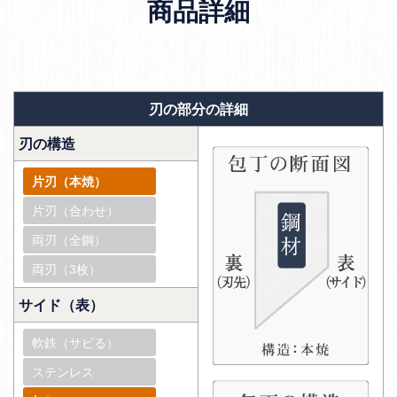
商品詳細
刃の部分の詳細
刃の構造
片刃（本焼）
片刃（合わせ）
両刃（全鋼）
両刃（3枚）
サイド（表）
軟鉄（サビる）
ステンレス