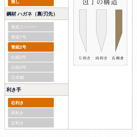
無し
鋼材 ハガネ（裏/刃先）
青紙スーパー
青紙1号
青紙2号
白紙2号
白紙3号
日本鋼
利き手
右利き
両利き
左利き