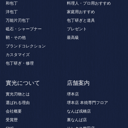
和包丁
料理人・プロ用おすすめ
洋包丁
家庭用おすすめ
万能片刃包丁
包丁研ぎと道具
砥石・シャープナー
プレゼント
鞘・その他
最高級
ブランドコレクション
カスタマイズ
包丁研ぎ・修理
實光について
店舗案内
實光刃物とは
堺本店
選ばれる理由
堺本店 本焼専門フロア
会社概要
なんば戎橋店
受賞歴
裏なんば店