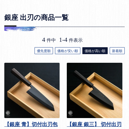
銀座 出刃の商品一覧
4
1
-
4
件中
件表示
優先度順
価格が安い順
価格が高い順
新着順
【銀座 青】切付出刃包
【銀座 銀三】 切付出刃