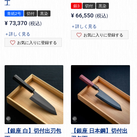
丁
銀3
切付
黒染
青紙2号
切付
黒染
¥
66,550
税込
¥
73,370
税込
＋詳しく見る
＋詳しく見る
お気に入りに登録する
お気に入りに登録する
【銀座 白】切付出刃包
【銀座 日本鋼】切付出