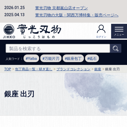
實光刃物 京都嵐山店オープン
2026.01.25
實光刃物の大阪・関西万博特集・販売ページへ
2025.04.13
メニュー
ログイン
：
Yaiba
万能片刃
銀座包丁
砥石
人気ワード
TOP
包丁商品一覧・研ぎ直し
ブランドコレクション
銀座
銀座 出刃
銀座 出刃