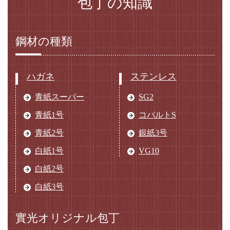
包丁の知識
鋼材の種類
ハガネ
ステンレス
青紙スーパー
SG2
青紙1号
コバルトS
青紙2号
銀紙3号
白紙1号
VG10
白紙2号
白紙3号
實光オリジナル包丁