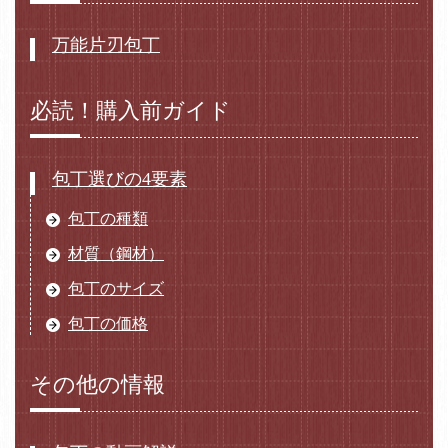
万能片刃包丁
必読！購入前ガイド
包丁選びの4要素
包丁の種類
材質（鋼材）
包丁のサイズ
包丁の価格
その他の情報