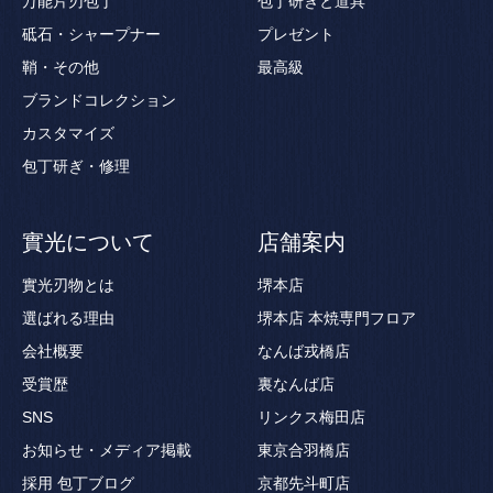
万能片刃包丁
包丁研ぎと道具
砥石・シャープナー
プレゼント
鞘・その他
最高級
ブランドコレクション
カスタマイズ
包丁研ぎ・修理
實光について
店舗案内
實光刃物とは
堺本店
選ばれる理由
堺本店 本焼専門フロア
会社概要
なんば戎橋店
受賞歴
裏なんば店
SNS
リンクス梅田店
お知らせ・メディア掲載
東京合羽橋店
採用
包丁ブログ
京都先斗町店