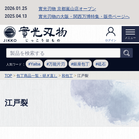
實光刃物 京都嵐山店オープン
2026.01.25
實光刃物の大阪・関西万博特集・販売ページへ
2025.04.13
メニュー
ログイン
：
Yaiba
万能片刃
銀座包丁
砥石
人気ワード
TOP
包丁商品一覧・研ぎ直し
和包丁
江戸裂
江戸裂