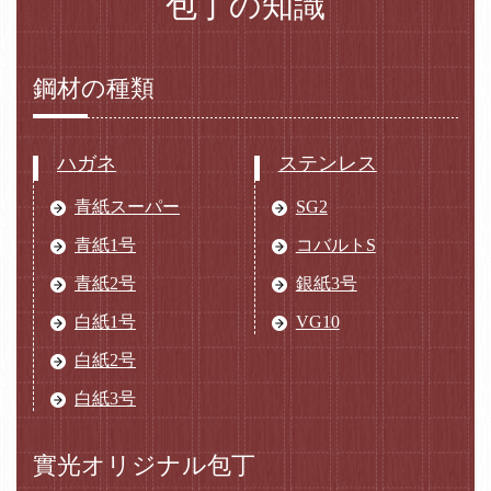
包丁の知識
鋼材の種類
ハガネ
ステンレス
青紙スーパー
SG2
青紙1号
コバルトS
青紙2号
銀紙3号
白紙1号
VG10
白紙2号
白紙3号
實光オリジナル包丁