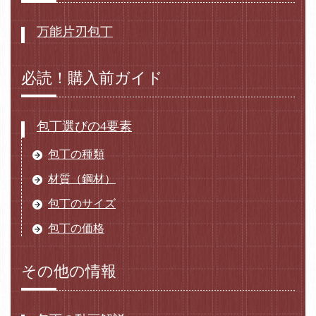
万能片刃包丁
必読！購入前ガイド
包丁選びの4要素
包丁の種類
材質（鋼材）
包丁のサイズ
包丁の価格
その他の情報