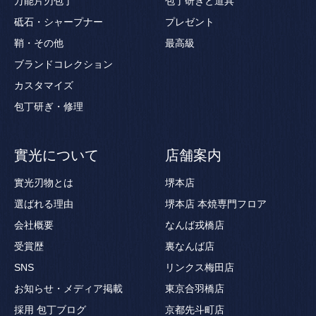
万能片刃包丁
包丁研ぎと道具
砥石・シャープナー
プレゼント
鞘・その他
最高級
ブランドコレクション
カスタマイズ
包丁研ぎ・修理
實光について
店舗案内
實光刃物とは
堺本店
選ばれる理由
堺本店 本焼専門フロア
会社概要
なんば戎橋店
受賞歴
裏なんば店
SNS
リンクス梅田店
お知らせ・メディア掲載
東京合羽橋店
採用
包丁ブログ
京都先斗町店