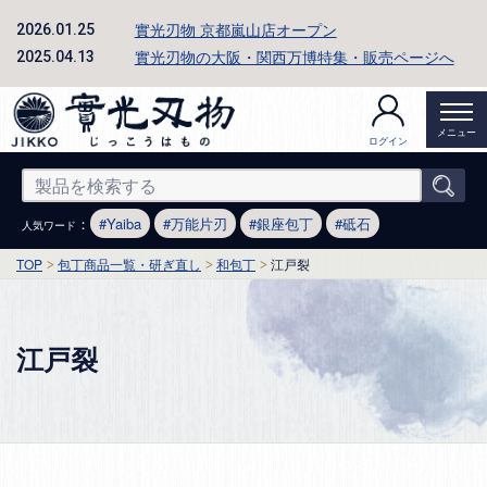
實光刃物 京都嵐山店オープン
2026.01.25
實光刃物の大阪・関西万博特集・販売ページへ
2025.04.13
メニュー
ログイン
：
Yaiba
万能片刃
銀座包丁
砥石
人気ワード
TOP
包丁商品一覧・研ぎ直し
和包丁
江戸裂
江戸裂