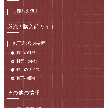
万能片刃包丁
必読！購入前ガイド
包丁選びの4要素
包丁の種類
材質（鋼材）
包丁のサイズ
包丁の価格
その他の情報