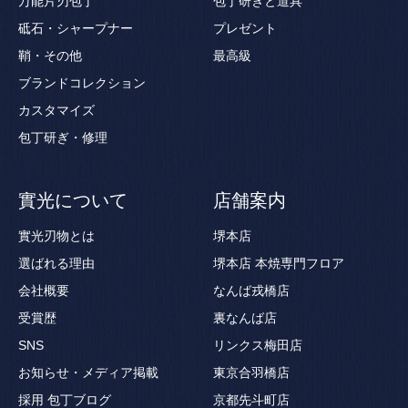
万能片刃包丁
包丁研ぎと道具
砥石・シャープナー
プレゼント
鞘・その他
最高級
ブランドコレクション
カスタマイズ
包丁研ぎ・修理
實光について
店舗案内
實光刃物とは
堺本店
選ばれる理由
堺本店 本焼専門フロア
会社概要
なんば戎橋店
受賞歴
裏なんば店
SNS
リンクス梅田店
お知らせ・メディア掲載
東京合羽橋店
採用
包丁ブログ
京都先斗町店