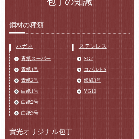
包丁の知識
鋼材の種類
ハガネ
ステンレス
青紙スーパー
SG2
青紙1号
コバルトS
青紙2号
銀紙3号
白紙1号
VG10
白紙2号
白紙3号
實光オリジナル包丁