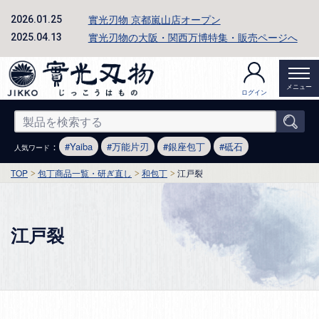
實光刃物 京都嵐山店オープン
2026.01.25
實光刃物の大阪・関西万博特集・販売ページへ
2025.04.13
メニュー
ログイン
：
Yaiba
万能片刃
銀座包丁
砥石
人気ワード
TOP
包丁商品一覧・研ぎ直し
和包丁
江戸裂
江戸裂