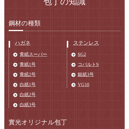
包丁の知識
鋼材の種類
ハガネ
ステンレス
青紙スーパー
SG2
青紙1号
コバルトS
青紙2号
銀紙3号
白紙1号
VG10
白紙2号
白紙3号
實光オリジナル包丁