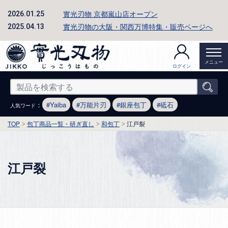
實光刃物 京都嵐山店オープン
2026.01.25
實光刃物の大阪・関西万博特集・販売ページへ
2025.04.13
メニュー
ログイン
：
Yaiba
万能片刃
銀座包丁
砥石
人気ワード
TOP
包丁商品一覧・研ぎ直し
和包丁
江戸裂
江戸裂