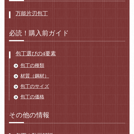
万能片刃包丁
必読！購入前ガイド
包丁選びの4要素
包丁の種類
材質（鋼材）
包丁のサイズ
包丁の価格
その他の情報