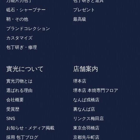
万能片刃包丁
包丁研ぎと道具
砥石・シャープナー
プレゼント
鞘・その他
最高級
ブランドコレクション
カスタマイズ
包丁研ぎ・修理
實光について
店舗案内
實光刃物とは
堺本店
選ばれる理由
堺本店 本焼専門フロア
会社概要
なんば戎橋店
受賞歴
裏なんば店
SNS
リンクス梅田店
お知らせ・メディア掲載
東京合羽橋店
採用
包丁ブログ
京都先斗町店