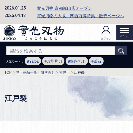
實光刃物 京都嵐山店オープン
2026.01.25
實光刃物の大阪・関西万博特集・販売ページへ
2025.04.13
メニュー
ログイン
：
Yaiba
万能片刃
銀座包丁
砥石
人気ワード
TOP
包丁商品一覧・研ぎ直し
和包丁
江戸裂
江戸裂