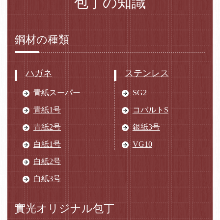
包丁の知識
鋼材の種類
ハガネ
ステンレス
青紙スーパー
SG2
青紙1号
コバルトS
青紙2号
銀紙3号
白紙1号
VG10
白紙2号
白紙3号
實光オリジナル包丁