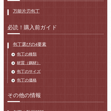
万能片刃包丁
必読！購入前ガイド
包丁選びの4要素
包丁の種類
材質（鋼材）
包丁のサイズ
包丁の価格
その他の情報