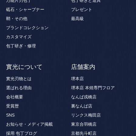
万能片刃包丁
包丁研ぎと道具
砥石・シャープナー
プレゼント
鞘・その他
最高級
ブランドコレクション
カスタマイズ
包丁研ぎ・修理
實光について
店舗案内
實光刃物とは
堺本店
選ばれる理由
堺本店 本焼専門フロア
会社概要
なんば戎橋店
受賞歴
裏なんば店
SNS
リンクス梅田店
お知らせ・メディア掲載
東京合羽橋店
採用
包丁ブログ
京都先斗町店