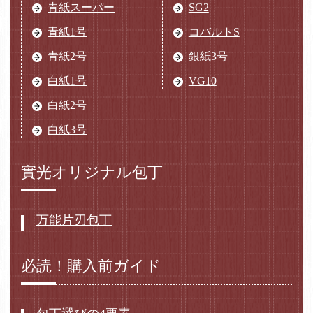
青紙スーパー
SG2
青紙1号
コバルトS
青紙2号
銀紙3号
白紙1号
VG10
白紙2号
白紙3号
實光オリジナル包丁
万能片刃包丁
必読！購入前ガイド