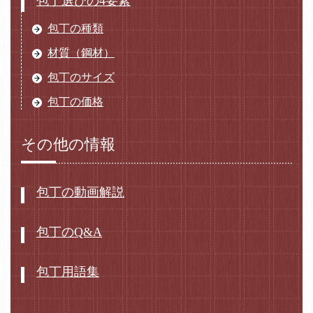
包丁選びの4要素
包丁の種類
材質（鋼材）
包丁のサイズ
包丁の価格
その他の情報
包丁の動画解説
包丁のQ&A
包丁用語集