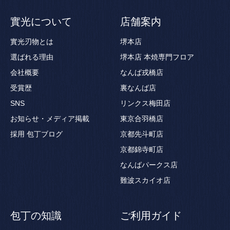
實光について
店舗案内
實光刃物とは
堺本店
選ばれる理由
堺本店 本焼専門フロア
会社概要
なんば戎橋店
受賞歴
裏なんば店
SNS
リンクス梅田店
お知らせ・メディア掲載
東京合羽橋店
採用
包丁ブログ
京都先斗町店
京都錦寺町店
なんばパークス店
難波スカイオ店
包丁の知識
ご利用ガイド