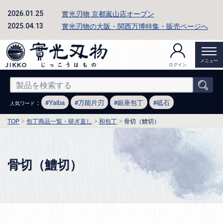
實光刃物 京都嵐山店オープン
2026.01.25
實光刃物の大阪・関西万博特集・販売ページへ
2025.04.13
メニュー
ログイン
：
Yaiba
万能片刃
銀座包丁
砥石
人気ワード
TOP
包丁商品一覧・研ぎ直し
和包丁
骨切（鱧切）
骨切（鱧切）