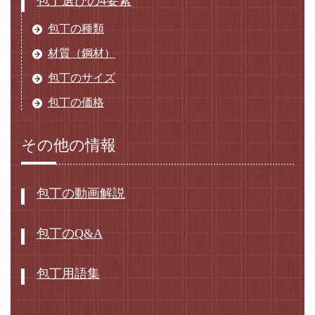
包丁選びの4要素
包丁の種類
材質（鋼材）
包丁のサイズ
包丁の価格
その他の情報
包丁の動画解説
包丁のQ&A
包丁用語集