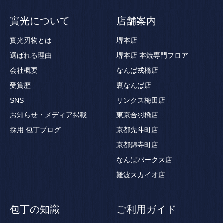
實光について
店舗案内
實光刃物とは
堺本店
選ばれる理由
堺本店 本焼専門フロア
会社概要
なんば戎橋店
受賞歴
裏なんば店
SNS
リンクス梅田店
お知らせ・メディア掲載
東京合羽橋店
採用
包丁ブログ
京都先斗町店
京都錦寺町店
なんばパークス店
難波スカイオ店
包丁の知識
ご利用ガイド