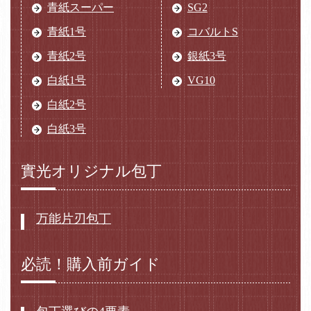
青紙スーパー
SG2
青紙1号
コバルトS
青紙2号
銀紙3号
白紙1号
VG10
白紙2号
白紙3号
實光オリジナル包丁
万能片刃包丁
必読！購入前ガイド