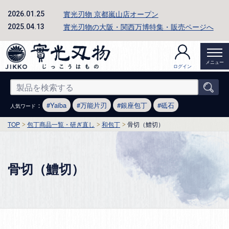
實光刃物 京都嵐山店オープン
2026.01.25
實光刃物の大阪・関西万博特集・販売ページへ
2025.04.13
メニュー
ログイン
：
Yaiba
万能片刃
銀座包丁
砥石
人気ワード
TOP
包丁商品一覧・研ぎ直し
和包丁
骨切（鱧切）
骨切（鱧切）