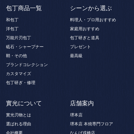
包丁商品一覧
シーンから選ぶ
和包丁
料理人・プロ用おすすめ
洋包丁
家庭用おすすめ
万能片刃包丁
包丁研ぎと道具
砥石・シャープナー
プレゼント
鞘・その他
最高級
ブランドコレクション
カスタマイズ
包丁研ぎ・修理
實光について
店舗案内
實光刃物とは
堺本店
選ばれる理由
堺本店 本焼専門フロア
会社概要
なんば戎橋店