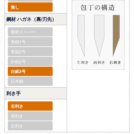
無し
鋼材 ハガネ（裏/刃先）
青紙スーパー
青紙1号
青紙2号
白紙2号
白紙3号
日本鋼
利き手
右利き
両利き
左利き