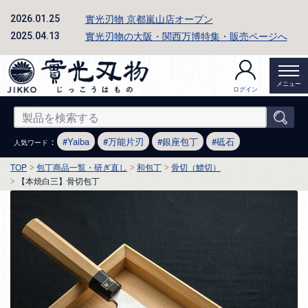
實光刃物 京都嵐山店オープン
2026.01.25
實光刃物の大阪・関西万博特集・販売ページへ
2025.04.13
メニュー
ログイン
：
Yaiba
万能片刃
銀座包丁
砥石
人気ワード
TOP
包丁商品一覧・研ぎ直し
和包丁
骨切（鱧切）
【本焼白三】骨切包丁