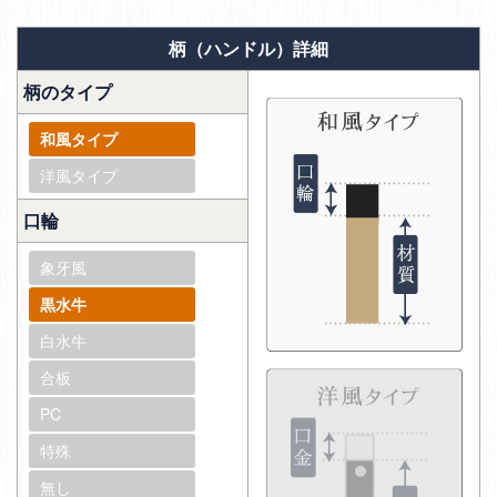
柄（ハンドル）詳細
柄のタイプ
和風タイプ
洋風タイプ
口輪
象牙風
黒水牛
白水牛
合板
PC
特殊
無し