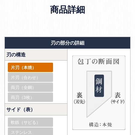
商品詳細
刃の部分の詳細
刃の構造
片刃（本焼）
片刃（合わせ）
両刃（全鋼）
両刃（3枚）
サイド（表）
軟鉄（サビる）
ステンレス