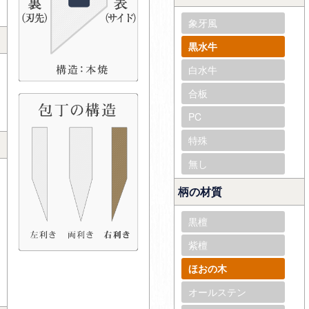
象牙風
黒水牛
白水牛
合板
PC
特殊
無し
柄の材質
黒檀
紫檀
ほおの木
オールステン