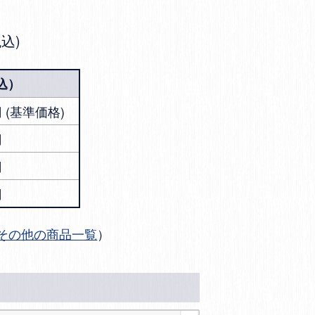
税込
込）
0円 (基準価格)
円
円
円
その他の商品一覧
）