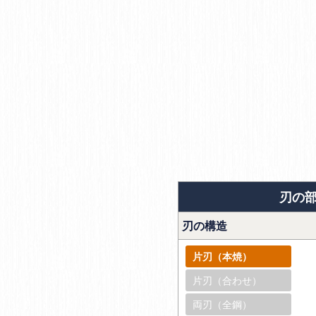
刃の
刃の構造
片刃（本焼）
片刃（合わせ）
両刃（全鋼）