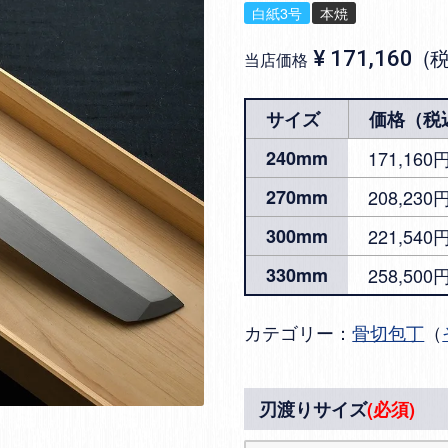
白紙3号
本焼
¥
171,160
当店価格
サイズ
価格（税
240mm
171,16
270mm
208,230
300mm
221,540
330mm
258,500
カテゴリー：
骨切包丁
（
刃渡りサイズ
(必須)