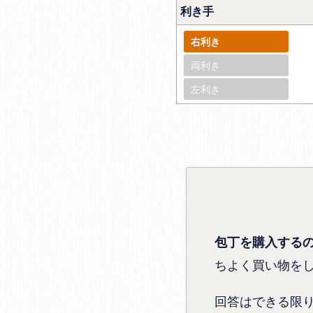
利き手
右利き
両利き
左利き
包丁を購入する
ちよく買い物を
回答はできる限