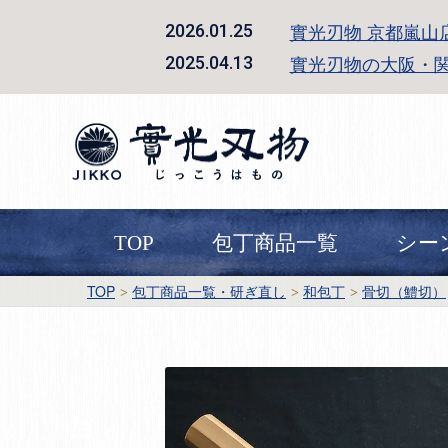
實光刃物 京都嵐山
2026.01.25
實光刃物の大阪・
2025.04.13
TOP
包丁商品一覧
シー
TOP
包丁商品一覧・研ぎ直し
和包丁
骨切（鱧切）