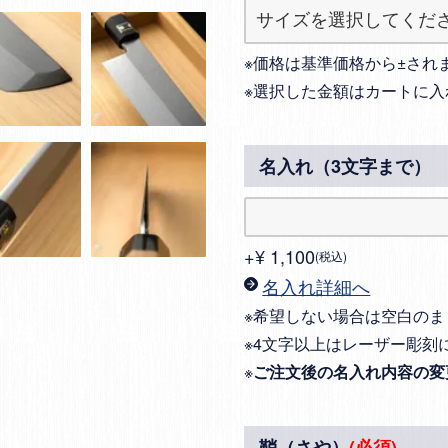
※価格は基準価格から±され
※選択した金額はカートに入
名入れ（3文字まで）
+
¥
1,100
税込
名入れ詳細へ
※希望しない場合は空白のま
※4文字以上はレーザー彫刻
※
ご注文後の名入れ内容の変
鞘（さや）
(必須)