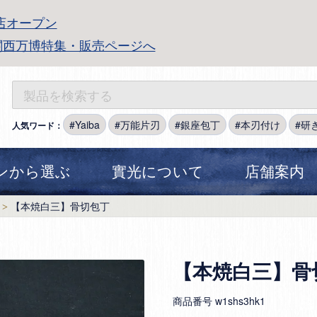
店オープン
関西万博特集・販売ページへ
Yaiba
万能片刃
銀座包丁
本刃付け
研
人気ワード：
ンから選ぶ
實光について
店舗案内
【本焼白三】骨切包丁
【本焼白三】骨
商品番号
w1shs3hk1