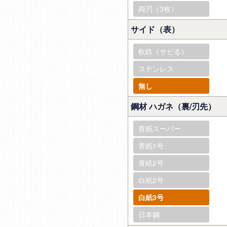
両刃（3枚）
サイド（表）
軟鉄（サビる）
ステンレス
無し
鋼材 ハガネ（裏/刃先）
青紙スーパー
青紙1号
青紙2号
白紙2号
白紙3号
日本鋼