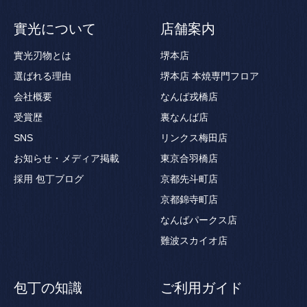
實光について
店舗案内
實光刃物とは
堺本店
選ばれる理由
堺本店 本焼専門フロア
会社概要
なんば戎橋店
受賞歴
裏なんば店
SNS
リンクス梅田店
お知らせ・メディア掲載
東京合羽橋店
採用
包丁ブログ
京都先斗町店
京都錦寺町店
なんばパークス店
難波スカイオ店
包丁の知識
ご利用ガイド