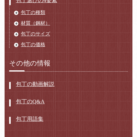
包丁選びの4要素
包丁の種類
材質（鋼材）
包丁のサイズ
包丁の価格
その他の情報
包丁の動画解説
包丁のQ&A
包丁用語集