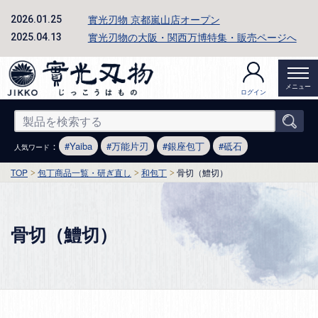
實光刃物 京都嵐山店オープン
2026.01.25
實光刃物の大阪・関西万博特集・販売ページへ
2025.04.13
メニュー
ログイン
：
Yaiba
万能片刃
銀座包丁
砥石
人気ワード
TOP
包丁商品一覧・研ぎ直し
和包丁
骨切（鱧切）
骨切（鱧切）