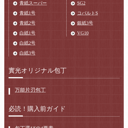
青紙スーパー
SG2
青紙1号
コバルトS
青紙2号
銀紙3号
白紙1号
VG10
白紙2号
白紙3号
實光オリジナル包丁
万能片刃包丁
必読！購入前ガイド