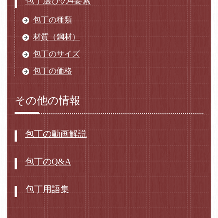
包丁選びの4要素
包丁の種類
材質（鋼材）
包丁のサイズ
包丁の価格
その他の情報
包丁の動画解説
包丁のQ&A
包丁用語集