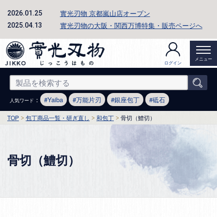
實光刃物 京都嵐山店オープン
2026.01.25
實光刃物の大阪・関西万博特集・販売ページへ
2025.04.13
メニュー
ログイン
：
Yaiba
万能片刃
銀座包丁
砥石
人気ワード
TOP
包丁商品一覧・研ぎ直し
和包丁
骨切（鱧切）
骨切（鱧切）