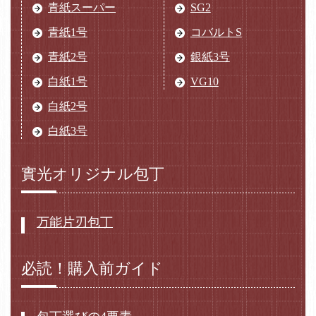
青紙スーパー
SG2
青紙1号
コバルトS
青紙2号
銀紙3号
白紙1号
VG10
白紙2号
白紙3号
實光オリジナル包丁
万能片刃包丁
必読！購入前ガイド