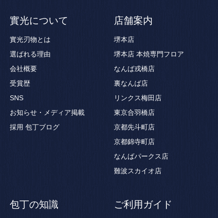
實光について
店舗案内
實光刃物とは
堺本店
選ばれる理由
堺本店 本焼専門フロア
会社概要
なんば戎橋店
受賞歴
裏なんば店
SNS
リンクス梅田店
お知らせ・メディア掲載
東京合羽橋店
採用
包丁ブログ
京都先斗町店
京都錦寺町店
なんばパークス店
難波スカイオ店
包丁の知識
ご利用ガイド