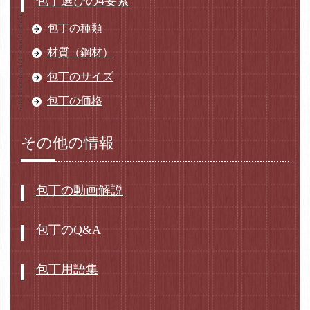
包丁選びの4要素
包丁の種類
材質（鋼材）
包丁のサイズ
包丁の価格
その他の情報
包丁の動画解説
包丁のQ&A
包丁用語集