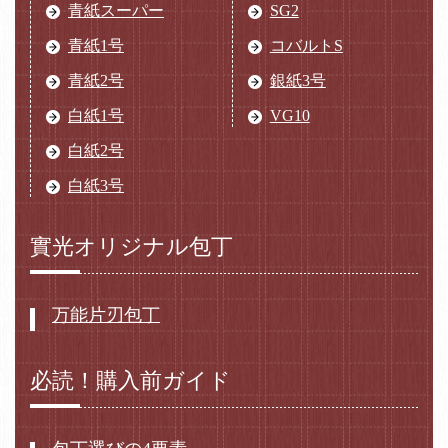
青紙スーパー
SG2
青紙1号
コバルトS
青紙2号
銀紙3号
白紙1号
VG10
白紙2号
白紙3号
實光オリジナル包丁
万能片刃包丁
必読！購入前ガイド