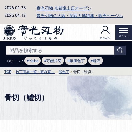
實光刃物 京都嵐山店オープン
2026.01.25
實光刃物の大阪・関西万博特集・販売ページへ
2025.04.13
メニュー
ログイン
：
Yaiba
万能片刃
銀座包丁
砥石
人気ワード
TOP
包丁商品一覧・研ぎ直し
和包丁
骨切（鱧切）
骨切（鱧切）