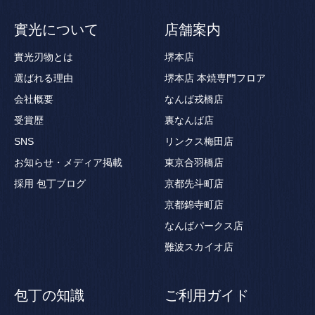
實光について
店舗案内
實光刃物とは
堺本店
選ばれる理由
堺本店 本焼専門フロア
会社概要
なんば戎橋店
受賞歴
裏なんば店
SNS
リンクス梅田店
お知らせ・メディア掲載
東京合羽橋店
採用
包丁ブログ
京都先斗町店
京都錦寺町店
なんばパークス店
難波スカイオ店
包丁の知識
ご利用ガイド