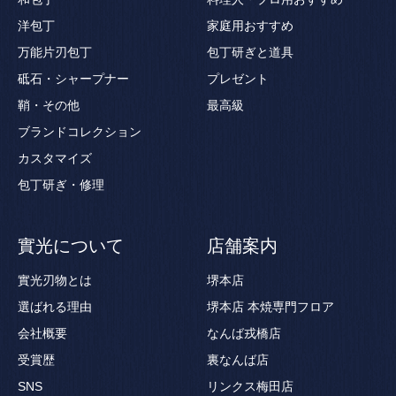
洋包丁
家庭用おすすめ
万能片刃包丁
包丁研ぎと道具
砥石・シャープナー
プレゼント
鞘・その他
最高級
ブランドコレクション
カスタマイズ
包丁研ぎ・修理
實光について
店舗案内
實光刃物とは
堺本店
選ばれる理由
堺本店 本焼専門フロア
会社概要
なんば戎橋店
受賞歴
裏なんば店
SNS
リンクス梅田店