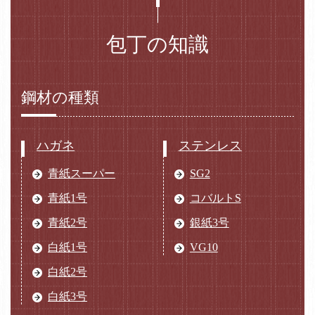
包丁の知識
鋼材の種類
ハガネ
ステンレス
青紙スーパー
SG2
青紙1号
コバルトS
青紙2号
銀紙3号
白紙1号
VG10
白紙2号
白紙3号