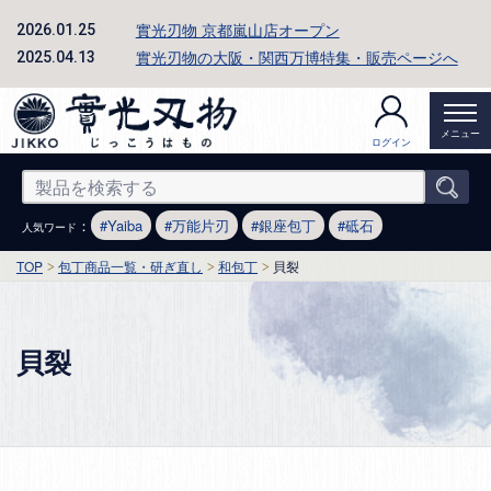
實光刃物 京都嵐山店オープン
2026.01.25
實光刃物の大阪・関西万博特集・販売ページへ
2025.04.13
メニュー
ログイン
：
Yaiba
万能片刃
銀座包丁
砥石
人気ワード
TOP
包丁商品一覧・研ぎ直し
和包丁
貝裂
貝裂