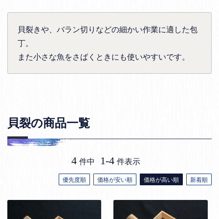
貝裂きや、バラン切りなどの細かい作業に適した包
丁。
また小さな魚をさばくときにも使いやすいです。
貝裂の商品一覧
4
1
-
4
件中
件表示
優先度順
価格が安い順
価格が高い順
新着順