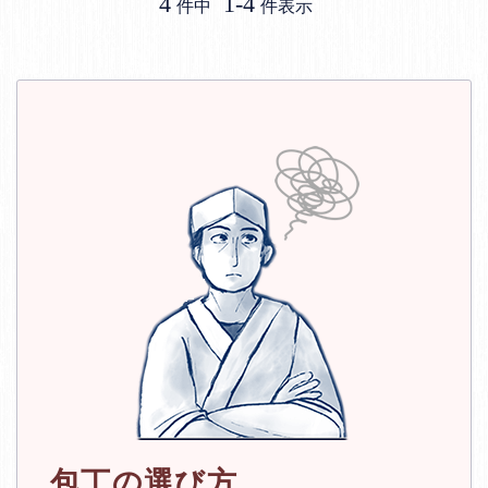
4
1
-
4
件中
件表示
包丁の選び方