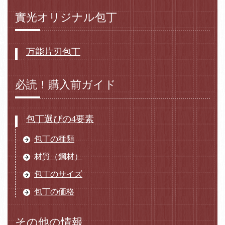
實光オリジナル包丁
万能片刃包丁
必読！購入前ガイド
包丁選びの4要素
包丁の種類
材質（鋼材）
包丁のサイズ
包丁の価格
その他の情報