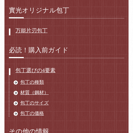
實光オリジナル包丁
万能片刃包丁
必読！購入前ガイド
包丁選びの4要素
包丁の種類
材質（鋼材）
包丁のサイズ
包丁の価格
その他の情報