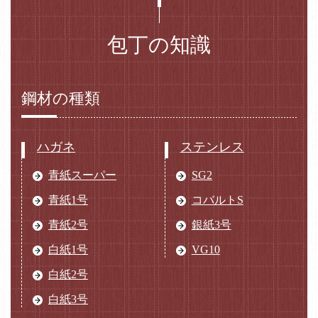
包丁の知識
鋼材の種類
ハガネ
ステンレス
青紙スーパー
SG2
青紙1号
コバルトS
青紙2号
銀紙3号
白紙1号
VG10
白紙2号
白紙3号