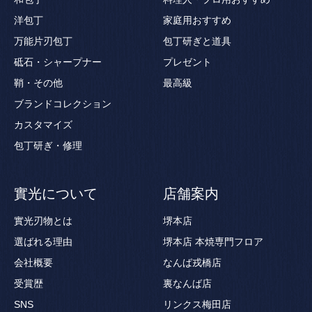
洋包丁
家庭用おすすめ
万能片刃包丁
包丁研ぎと道具
砥石・シャープナー
プレゼント
鞘・その他
最高級
ブランドコレクション
カスタマイズ
包丁研ぎ・修理
實光について
店舗案内
實光刃物とは
堺本店
選ばれる理由
堺本店 本焼専門フロア
会社概要
なんば戎橋店
受賞歴
裏なんば店
SNS
リンクス梅田店