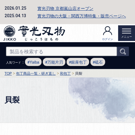
實光刃物 京都嵐山店オープン
2026.01.25
實光刃物の大阪・関西万博特集・販売ページへ
2025.04.13
メニュー
ログイン
：
Yaiba
万能片刃
銀座包丁
砥石
人気ワード
TOP
包丁商品一覧・研ぎ直し
和包丁
貝裂
貝裂