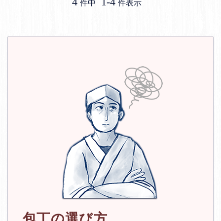
4
1
-
4
件中
件表示
包丁の選び方