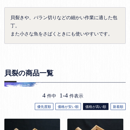
貝裂きや、バラン切りなどの細かい作業に適した包
丁。
また小さな魚をさばくときにも使いやすいです。
貝裂の商品一覧
4
1
-
4
件中
件表示
優先度順
価格が安い順
価格が高い順
新着順