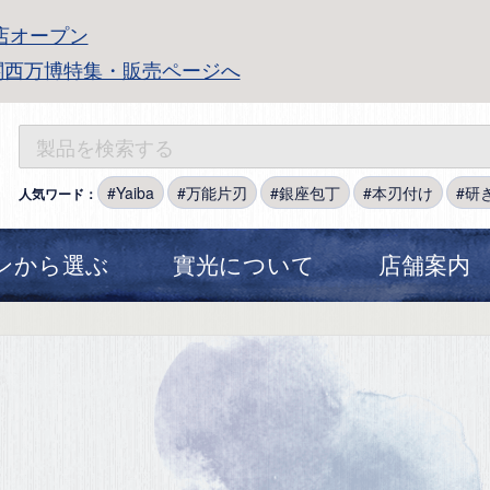
店オープン
関西万博特集・販売ページへ
Yaiba
万能片刃
銀座包丁
本刃付け
研
人気ワード：
ンから選ぶ
實光について
店舗案内