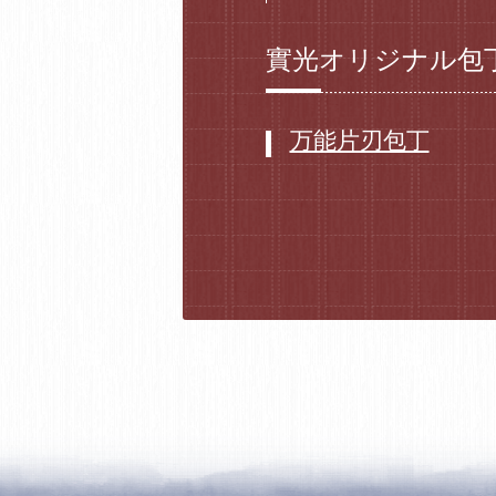
實光オリジナル包
万能片刃包丁