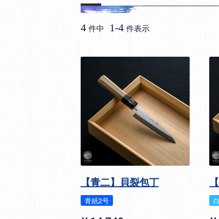
4
1
-
4
件中
件表示
【青二】貝裂包丁
青紙2号