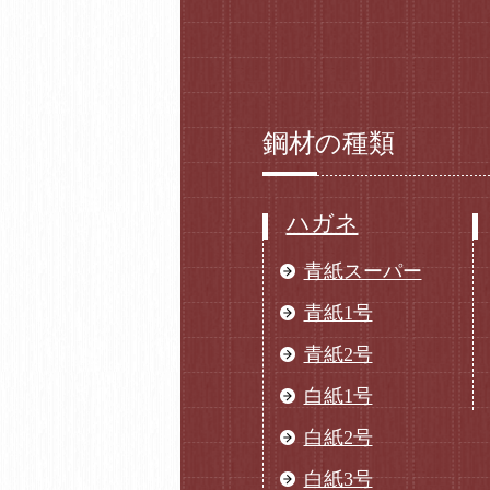
鋼材の種類
ハガネ
青紙スーパー
青紙1号
青紙2号
白紙1号
白紙2号
白紙3号