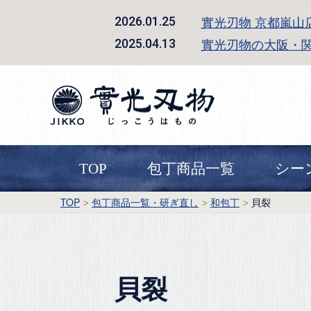
實光刃物 京都嵐山
2026.01.25
實光刃物の大阪・
2025.04.13
TOP
包丁商品一覧
シー
TOP
包丁商品一覧・研ぎ直し
和包丁
貝裂
貝裂