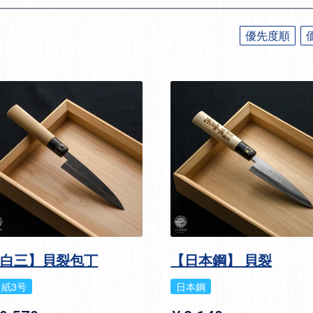
優先度順
【白三】貝裂包丁
【日本鋼】 貝裂
白紙3号
日本鋼