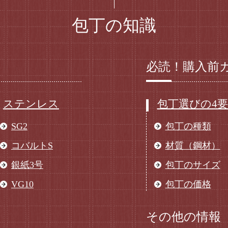
包丁の知識
必読！購入前
ステンレス
包丁選びの4
SG2
包丁の種類
コバルトS
材質（鋼材）
銀紙3号
包丁のサイズ
VG10
包丁の価格
その他の情報