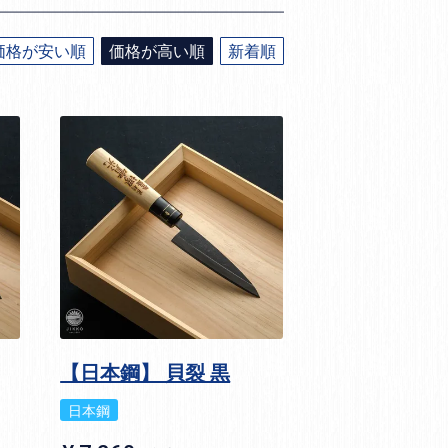
価格が安い順
価格が高い順
新着順
【日本鋼】 貝裂 黒
日本鋼