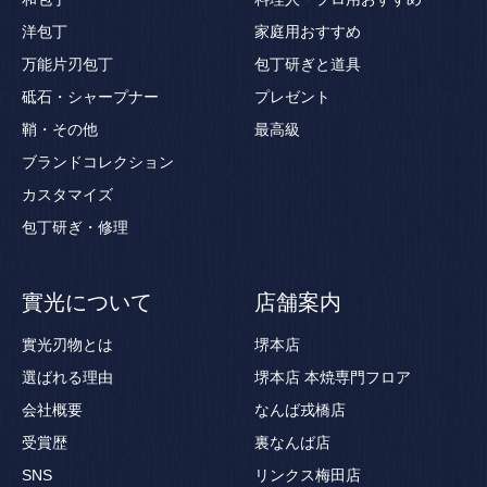
洋包丁
家庭用おすすめ
万能片刃包丁
包丁研ぎと道具
砥石・シャープナー
プレゼント
鞘・その他
最高級
ブランドコレクション
カスタマイズ
包丁研ぎ・修理
實光について
店舗案内
實光刃物とは
堺本店
選ばれる理由
堺本店 本焼専門フロア
会社概要
なんば戎橋店
受賞歴
裏なんば店
SNS
リンクス梅田店