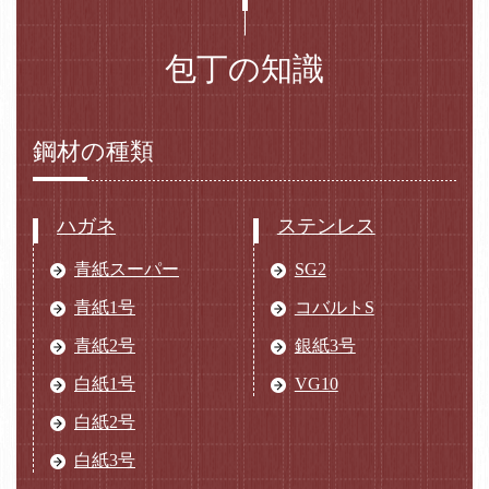
包丁の知識
鋼材の種類
ハガネ
ステンレス
青紙スーパー
SG2
青紙1号
コバルトS
青紙2号
銀紙3号
白紙1号
VG10
白紙2号
白紙3号