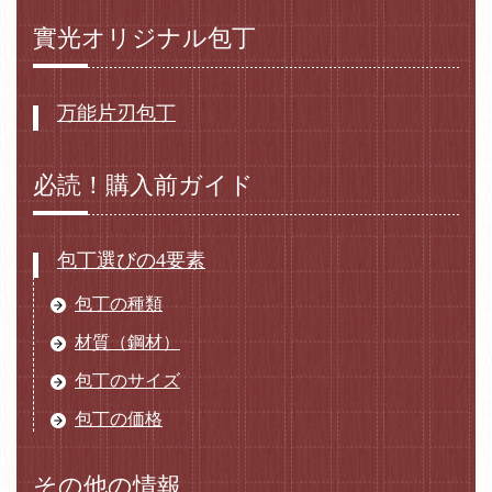
實光オリジナル包丁
万能片刃包丁
必読！購入前ガイド
包丁選びの4要素
包丁の種類
材質（鋼材）
包丁のサイズ
包丁の価格
その他の情報