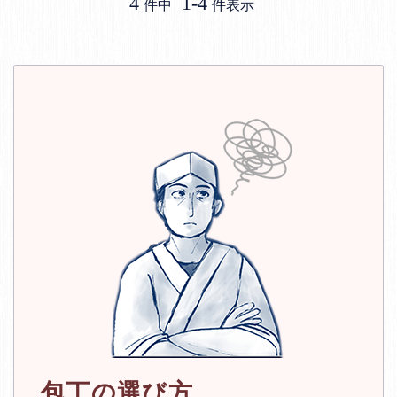
4
1
-
4
件中
件表示
包丁の選び方