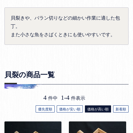
貝裂きや、バラン切りなどの細かい作業に適した包
丁。
また小さな魚をさばくときにも使いやすいです。
貝裂の商品一覧
4
1
-
4
件中
件表示
優先度順
価格が安い順
価格が高い順
新着順