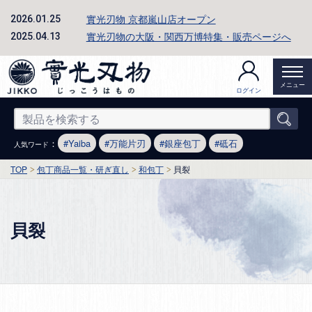
實光刃物 京都嵐山店オープン
2026.01.25
實光刃物の大阪・関西万博特集・販売ページへ
2025.04.13
メニュー
ログイン
：
Yaiba
万能片刃
銀座包丁
砥石
人気ワード
TOP
包丁商品一覧・研ぎ直し
和包丁
貝裂
貝裂