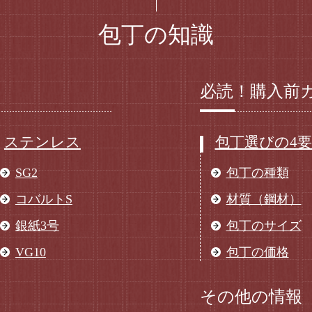
包丁の知識
必読！購入前
ステンレス
包丁選びの4
SG2
包丁の種類
コバルトS
材質（鋼材）
銀紙3号
包丁のサイズ
VG10
包丁の価格
その他の情報