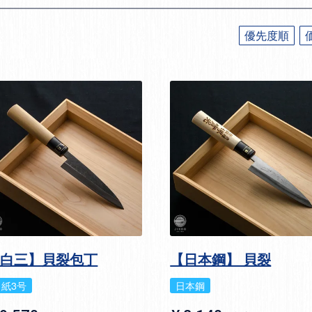
優先度順
【白三】貝裂包丁
【日本鋼】 貝裂
白紙3号
日本鋼