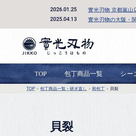
實光刃物 京都嵐山
2026.01.25
實光刃物の大阪・
2025.04.13
TOP
包丁商品一覧
シー
TOP
包丁商品一覧・研ぎ直し
和包丁
貝裂
貝裂