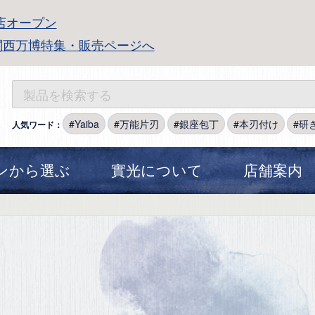
店オープン
関西万博特集・販売ページへ
Yaiba
万能片刃
銀座包丁
本刃付け
研
人気ワード：
ンから選ぶ
實光について
店舗案内