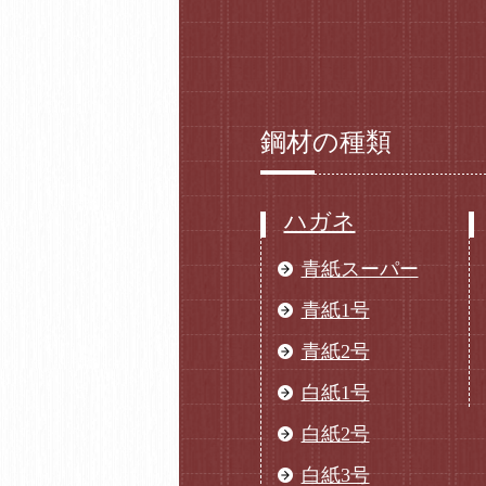
鋼材の種類
ハガネ
青紙スーパー
青紙1号
青紙2号
白紙1号
白紙2号
白紙3号