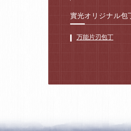
實光オリジナル包
万能片刃包丁