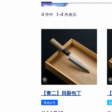
4
1
-
4
件中
件表示
【青二】貝裂包丁
青紙2号