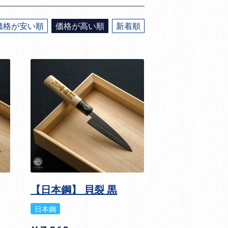
価格が安い順
価格が高い順
新着順
【日本鋼】 貝裂 黒
日本鋼