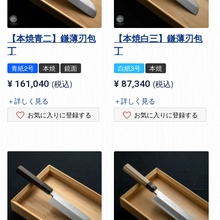
【本焼青二】鎌薄刃包
【本焼白三】鎌薄刃包
丁
丁
青紙2号
本焼
鏡面
白紙3号
本焼
¥
161,040
税込
¥
87,340
税込
＋詳しく見る
＋詳しく見る
お気に入りに登録する
お気に入りに登録する