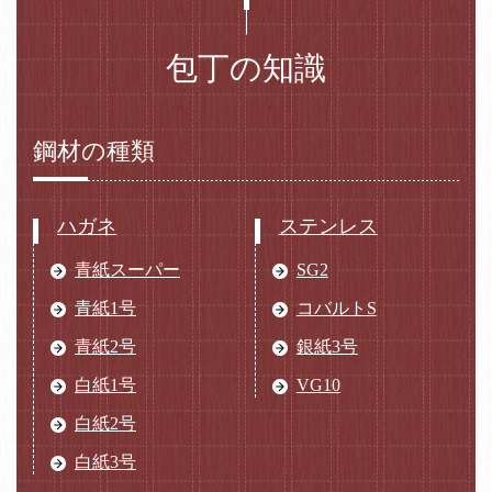
包丁の知識
鋼材の種類
ハガネ
ステンレス
青紙スーパー
SG2
青紙1号
コバルトS
青紙2号
銀紙3号
白紙1号
VG10
白紙2号
白紙3号