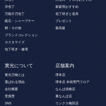
洋包丁
家庭用おすすめ
万能片刃包丁
包丁研ぎと道具
砥石・シャープナー
プレゼント
鞘・その他
最高級
ブランドコレクション
カスタマイズ
包丁研ぎ・修理
實光について
店舗案内
實光刃物とは
堺本店
選ばれる理由
堺本店 本焼専門フロア
会社概要
なんば戎橋店
受賞歴
裏なんば店
SNS
リンクス梅田店