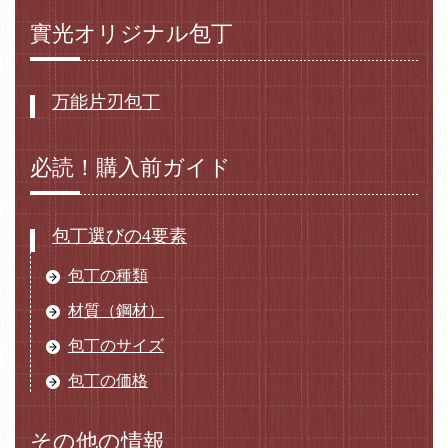
實光オリジナル包丁
万能片刃包丁
必読！購入前ガイド
包丁選びの4要素
包丁の種類
材質（鋼材）
包丁のサイズ
包丁の価格
その他の情報