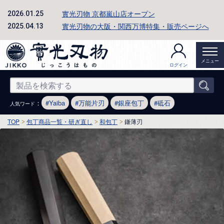
實光刃物 京都嵐山店オープン
2026.01.25
實光刃物の大阪・関西万博特集・販売ページへ
2025.04.13
メニュー
ログイン
：
Yaiba
万能片刃
銀座包丁
砥石
人気ワード
TOP
包丁商品一覧・研ぎ直し
和包丁
鎌薄刃