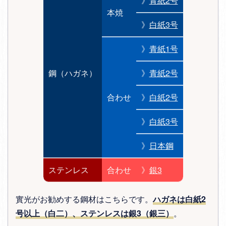
》
青紙2号
本焼
》
白紙3号
》
青紙1号
鋼（ハガネ）
》
青紙2号
合わせ
》
白紙2号
》
白紙3号
》
日本鋼
ステンレス
合わせ
》
銀3
實光がお勧めする鋼材はこちらです。
ハガネは白紙2
号以上（白二）、ステンレスは銀3（銀三）
。