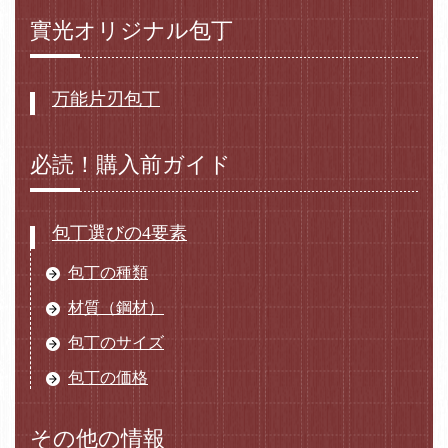
實光オリジナル包丁
万能片刃包丁
必読！購入前ガイド
包丁選びの4要素
包丁の種類
材質（鋼材）
包丁のサイズ
包丁の価格
その他の情報