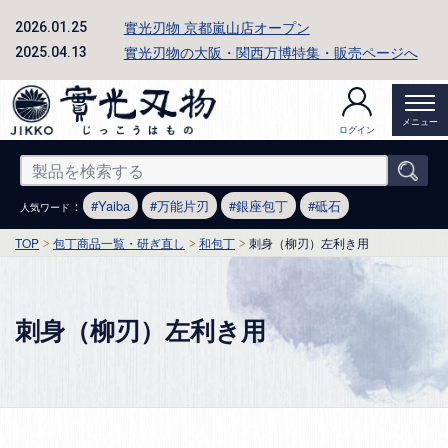
實光刃物 京都嵐山店オープン
2026.01.25
實光刃物の大阪・関西万博特集・販売ページへ
2025.04.13
メニュー
ログイン
：
Yaiba
万能片刃
銀座包丁
砥石
人気ワード
TOP
包丁商品一覧・研ぎ直し
和包丁
刺身（柳刃）左利き用
刺身（柳刃）左利き用