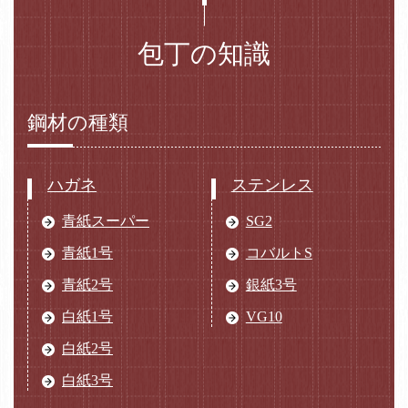
包丁の知識
鋼材の種類
ハガネ
ステンレス
青紙スーパー
SG2
青紙1号
コバルトS
青紙2号
銀紙3号
白紙1号
VG10
白紙2号
白紙3号