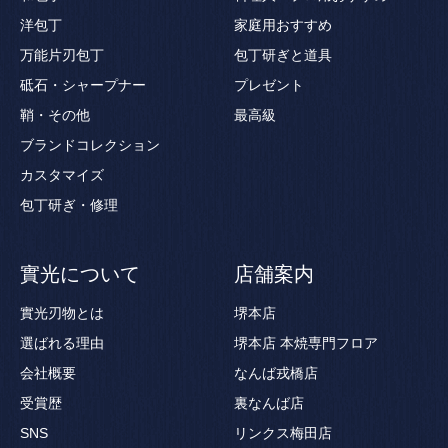
洋包丁
家庭用おすすめ
万能片刃包丁
包丁研ぎと道具
砥石・シャープナー
プレゼント
鞘・その他
最高級
ブランドコレクション
カスタマイズ
包丁研ぎ・修理
實光について
店舗案内
實光刃物とは
堺本店
選ばれる理由
堺本店 本焼専門フロア
会社概要
なんば戎橋店
受賞歴
裏なんば店
SNS
リンクス梅田店