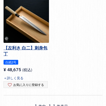
【左利き 白二】刺身包
丁
白紙2号
¥
48,675
税込
＋詳しく見る
お気に入りに登録する
1
1
-
1